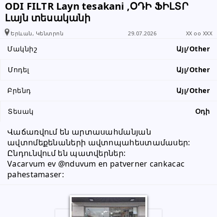
ODI FILTR Layn tesakani ,ՕԴԻ ՖԻԼՏՐ
տեղեկացնել, որ իր տվյալները
Լայն տեսականի
վերցրել եք www.RALLY.am կայքից
Երևան, Կենտրոն
29.07.2026
XX oo XXX
Մակնիշ
Այլ/Other
Մոդել
Այլ/Other
Բրենդ
Այլ/Other
Տեսակ
Օդի
Վաճառվում են արտասահմանյան 
ավտոմեքենաների ավտոպահեստամասեր: 
Ընդունվում են պատվերներ:
Vacarvum ev @nduvum en patverner cankacac 
pahestamaser: