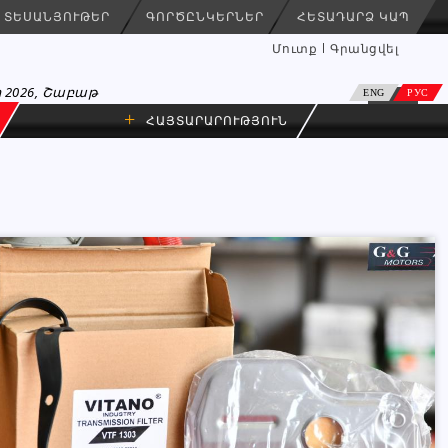
ՏԵՍԱՆՅՈՒԹԵՐ
ԳՈՐԾԸՆԿԵՐՆԵՐ
ՀԵՏԱԴԱՐՁ ԿԱՊ
Մուտք
Գրանցվել
 2026, Շաբաթ
ENG
РУС
+
ՀԱՅՏԱՐԱՐՈՒԹՅՈՒՆ