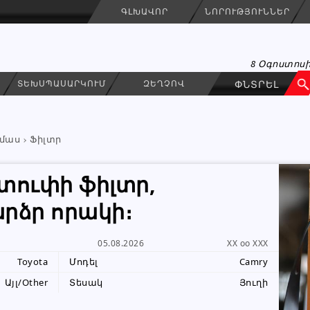
ԳԼԽԱՎՈՐ
ՆՈՐՈՒԹՅՈՒՆՆԵՐ
8 Օգոստոսի
ՏԵԽՍՊԱՍԱՐԿՈՒՄ
ԶԵՂՉՈՎ
մաս
Ֆիլտր
տուփի ֆիլտր,
արձր որակի։
G&G Motors
ԳՐԵԼ ՆԱՄԱԿ
05.08.2026
XX oo XXX
Կազմակերպություն
Toyota
Մոդել
Camry
Այլ/Other
Տեսակ
Յուղի
094 84 84 34