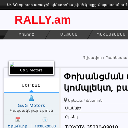
ԱՎՏՈ ոլորտի առաջին կենտրոնացված կայքը Հայաստանում
RALLY.am
ԲՈԼՈՐԸ
ՄԵՔԵՆԱ
ՊԱՀԵՍՏԱՄԱՍ
Գլխավոր
Պահեստա
G&G Motors
Փոխանցման 
կոմպլեկտ, բ
ՄԵՐ ԷՋԸ
Երևան, Կենտրոն
G&G Motors
Մակնիշ
Կազմակերպություն
Բրենդ
Երկ-Ուրբ
10:00-20:00
TOYOTA 35330-08010