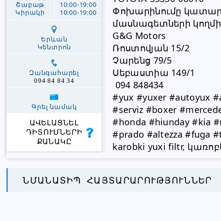
Շաբաթ
10:00-19:00
Փոխարինումը կատարվո
Կիրակի
10:00-19:00
մասնագետների կողմի
G&G Motors
Երևան
Ռոստովյան 15/2
Կենտրոն
Չարենց 79/5
Սեբաստիա 149/1
Զանգահարել
094 84 84 34
 094 848434
#yux #yuxer #autoyux #a
Գրել նամակ
#serviz #boxer #mercede
#honda #hiunday #kia #ni
ԱՎԵԼԱՑՆԵԼ
ԴԻՏՈՒՄՆԵՐԻ
#prado #altezza #fuga #t
ՔԱՆԱԿԸ
karobki yuxi filtr, կառ
ՆՄԱՆԱՏԻՊ ՀԱՅՏԱՐԱՐՈՒԹՅՈՒՆՆԵՐ