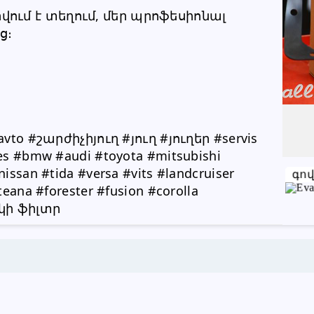
ւմ է տեղում, մեր պրոֆեսիոնալ 
Խնդրում ենք բաժանորդին
ց։
տեղեկացնել, որ իր տվյալները
վերցրել եք www.RALLY.am կայքից
vto #շարժիչիյուղ #յուղ #յուղեր #servis 
s #bmw #audi #toyota #mitsubishi 
ssan #tida #versa #vits #landcruiser 
գո
eana #forester #fusion #corolla
ոբկի ֆիլտր