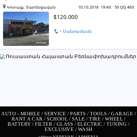
Կոտայք, Չարենցավան
10.10.2018 19:40
50 QQ 400
$120.000
+ Մանրամասն
AUTO -
MOBILE /
SERVICE /
PARTS /
TOOLS /
GARAGE /
RANT A CAR /
SCHOOL /
SALE /
TIRE /
WHEEL /
BATTERY /
FILTER /
GLASS /
ELECTRIC /
TUNING /
EXCLUSIVE /
WASH