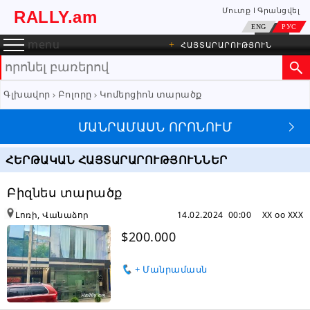
Մուտք
Գրանցվել
RALLY.am
ENG
РУС
menu
+
ՀԱՅՏԱՐԱՐՈՒԹՅՈՒՆ
Գլխավոր
Բոլորը
Կոմերցիոն տարածք
ՄԱՆՐԱՄԱՍՆ ՈՐՈՆՈՒՄ
ՀԵՐԹԱԿԱՆ ՀԱՅՏԱՐԱՐՈՒԹՅՈՒՆՆԵՐ
Բիզնես տարածք
Լոռի, Վանաձոր
14.02.2024 00:00
XX oo XXX
$200.000
+ Մանրամասն