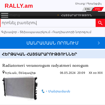
Մուտք
Գրանցվել
RALLY.am
ENG
РУС
menu
+
ՀԱՅՏԱՐԱՐՈՒԹՅՈՒՆ
Գլխավոր
Տեխսպասարկում
Ռադիատորի նորոգում
ՄԱՆՐԱՄԱՍՆ ՈՐՈՆՈՒՄ
ՀԵՐԹԱԿԱՆ ՀԱՅՏԱՐԱՐՈՒԹՅՈՒՆՆԵՐ
Radiatorneri veranorogum radyatrneri norogum
Երևան, Շենգավիթ
06.05.2024 20:09
XX oo XXX
+ Մանրամասն