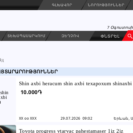
ԳԼԽԱՎՈՐ
ՆՈՐՈՒԹՅՈՒՆՆԵՐ
7 Օգոստոսի
ՏԵԽՍՊԱՍԱՐԿՈՒՄ
ԶԵՂՉՈՎ
Այլ
ԱՅՏԱՐԱՐՈՒԹՅՈՒՆՆԵՐ
Shin axbi heracum shin axbi texapoxum shinaxb
10.000֏
Banvor Շին աղբի հեռացում
XX oo XXX
29.07.2026 09:02
Երևան, 
Toyota progress vtarvac pahestamaser 1jz 2jz