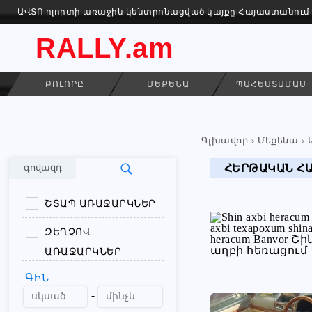
ԱՎՏՈ ոլորտի առաջին կենտրոնացված կայքը Հայաստանում
RALLY.am
ԲՈԼՈՐԸ
ՄԵՔԵՆԱ
ՊԱՀԵՍՏԱՄԱՍ
Գլխավոր
Մեքենա
ՀԵՐԹԱԿԱՆ Հ
գովազդ
ՇՏԱՊ ԱՌԱՋԱՐԿՆԵՐ
ԶԵՂՉՈՎ
ԱՌԱՋԱՐԿՆԵՐ
ԳԻՆ
-