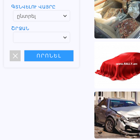
ԳՏՆՎԵԼՈՒ ՎԱՅՐԸ
ՇՐՋԱՆ