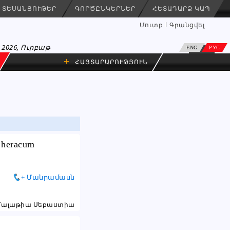
ՏԵՍԱՆՅՈՒԹԵՐ
ԳՈՐԾԸՆԿԵՐՆԵՐ
ՀԵՏԱԴԱՐՁ ԿԱՊ
Մուտք
Գրանցվել
 2026, Ուրբաթ
ENG
РУС
+
ՀԱՅՏԱՐԱՐՈՒԹՅՈՒՆ
i heracum
+ Մանրամասն
Մալաթիա Սեբաստիա