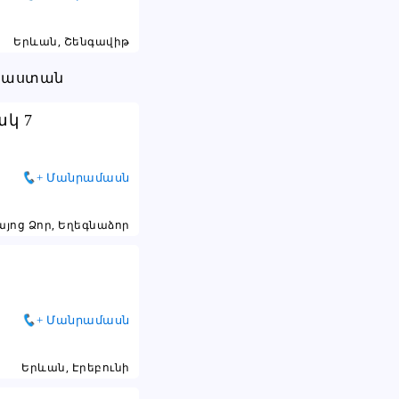
Երևան, Շենգավիթ
կ 7
+ Մանրամասն
այոց Ձոր, Եղեգնաձոր
+ Մանրամասն
Երևան, Էրեբունի