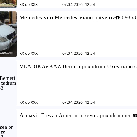
XX oo XXX
07.04.2026 12:54
Mercedes vito Mercedes Viano patverov☎️ 0985
XX oo XXX
07.04.2026 12:54
VLADIKAVKAZ Berneri poxadrum Uxevorapox
098535252 043525253
XX oo XXX
07.04.2026 12:54
Armavir Erevan Amen or uxevorapoxadrumner ☎
098535252 043525253