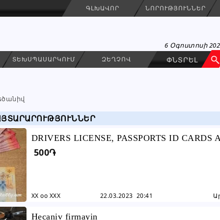
ԳԼԽԱՎՈՐ
ՆՈՐՈՒԹՅՈՒՆՆԵՐ
6 Օգոստոսի 20
ՏԵԽՍՊԱՍԱՐԿՈՒՄ
ԶԵՂՉՈՎ
եծանիվ
ԱՅՏԱՐԱՐՈՒԹՅՈՒՆՆԵՐ
DRIVERS LICENSE, PASSPORTS ID CARDS 
500֏
OTHER DOCUMENTS
XX oo XXX
22.03.2023 20:41
Ա
Hecaniv firmayin