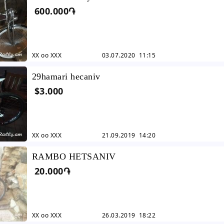
600.000֏
XX oo XXX
03.07.2020 11:15
29hamari hecaniv
$3.000
XX oo XXX
21.09.2019 14:20
RAMBO HETSANIV
20.000֏
XX oo XXX
26.03.2019 18:22