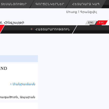
ՏԵՍԱՆՅՈՒԹԵՐ
ԳՈՐԾԸՆԿԵՐՆԵՐ
ՀԵՏԱԴԱՐՁ ԿԱՊ
Մուտք
Գրանցվել
26, Հինգշաբթի
ENG
РУС
+
ՀԱՅՏԱՐԱՐՈՒԹՅՈՒՆ
AND
+ Մանրամասն
րագածոտն, Ապարան