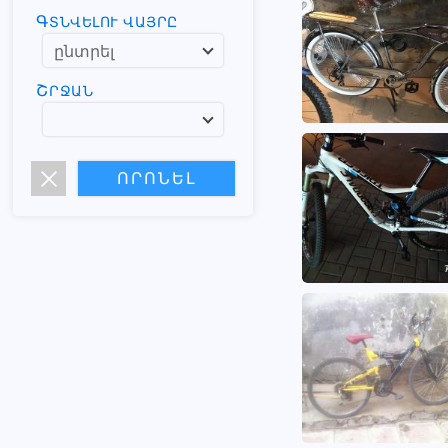
ԳՏՆՎԵԼՈՒ ՎԱՅՐԸ
ՇՐՋԱՆ