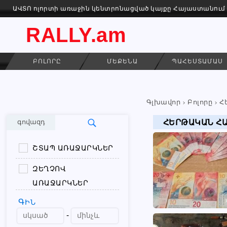
ԱՎՏՈ ոլորտի առաջին կենտրոնացված կայքը Հայաստանում
RALLY.am
ԲՈԼՈՐԸ
ՄԵՔԵՆԱ
ՊԱՀԵՍՏԱՄԱՍ
Գլխավոր
Բոլորը
Հ
ՀԵՐԹԱԿԱՆ Հ
գովազդ
ՇՏԱՊ ԱՌԱՋԱՐԿՆԵՐ
ԶԵՂՉՈՎ
ԱՌԱՋԱՐԿՆԵՐ
ԳԻՆ
-