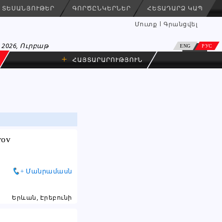
ՏԵՍԱՆՅՈՒԹԵՐ
ԳՈՐԾԸՆԿԵՐՆԵՐ
ՀԵՏԱԴԱՐՁ ԿԱՊ
Մուտք
Գրանցվել
 2026, Ուրբաթ
ENG
РУС
+
ՀԱՅՏԱՐԱՐՈՒԹՅՈՒՆ
rov
+ Մանրամասն
Երևան, Էրեբունի