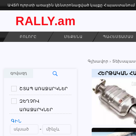
ԱՎՏՈ ոլորտի առաջին կենտրոնացված կայքը Հայաստանում
RALLY.am
ԲՈԼՈՐԸ
ՄԵՔԵՆԱ
ՊԱՀԵՍՏԱՄԱՍ
Գլխավոր
Տեխսպաս
ՀԵՐԹԱԿԱՆ Հ
գովազդ
ՇՏԱՊ ԱՌԱՋԱՐԿՆԵՐ
ԶԵՂՉՈՎ
ԱՌԱՋԱՐԿՆԵՐ
ԳԻՆ
-