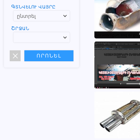
ԳՏՆՎԵԼՈՒ ՎԱՅՐԸ
ՇՐՋԱՆ