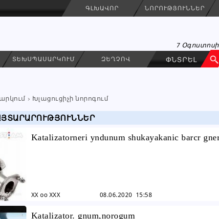
ԳԼԽԱՎՈՐ
ՆՈՐՈՒԹՅՈՒՆՆԵՐ
7 Օգոստոսի
ՏԵԽՍՊԱՍԱՐԿՈՒՄ
ԶԵՂՉՈՎ
արկում
Խլացուցիչի նորոգում
ԱՅՏԱՐԱՐՈՒԹՅՈՒՆՆԵՐ
Katalizatorneri yndunum shukayakanic barcr gne
XX oo XXX
08.06.2020 15:58
Katalizator. gnum,norogum