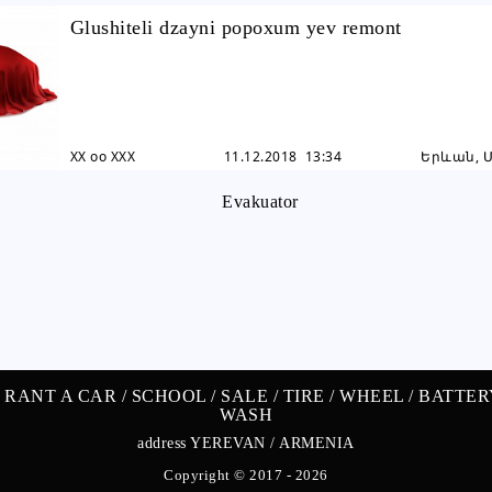
Glushiteli dzayni popoxum yev remont
XX oo XXX
11.12.2018 13:34
Երևան, 
/
RANT A CAR /
SCHOOL /
SALE /
TIRE /
WHEEL /
BATTER
WASH
address YEREVAN / ARMENIA
Copyright © 2017 - 2026