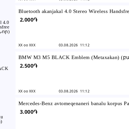
Bluetooth akanjakal 4.0 Stereo Wireless Handsfr
2.000֏
Earphones (Նոր)
XX oo XXX
03.08.2026 11:12
BMW M3 M5 BLACK Emblem (Metaxakan) (
2.500֏
որակ)
XX oo XXX
03.08.2026 11:12
Mercedes-Benz avtomeqenaneri banalu korpus P
3.000֏
(Նոր) Բարձր Որակ