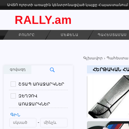
ԱՎՏՈ ոլորտի առաջին կենտրոնացված կայքը Հայաստանում
RALLY.am
ԲՈԼՈՐԸ
ՄԵՔԵՆԱ
ՊԱՀԵՍՏԱՄԱՍ
Գլխավոր
Պահեստա
ՀԵՐԹԱԿԱՆ Հ
գովազդ
ՇՏԱՊ ԱՌԱՋԱՐԿՆԵՐ
ԶԵՂՉՈՎ
ԱՌԱՋԱՐԿՆԵՐ
ԳԻՆ
-