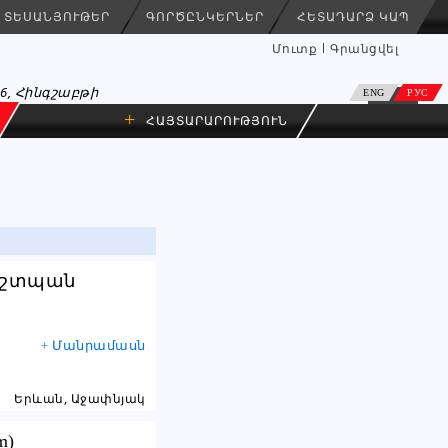
ՏԵՍԱՆՅՈՒԹԵՐ
ԳՈՐԾԸՆԿԵՐՆԵՐ
ՀԵՏԱԴԱՐՁ ԿԱՊ
Մուտք
Գրանցվել
26, Հինգշաբթի
ENG
РУС
+
ՀԱՅՏԱՐԱՐՈՒԹՅՈՒՆ
աշտպան
+ Մանրամասն
Երևան, Աջափնյակ
m)