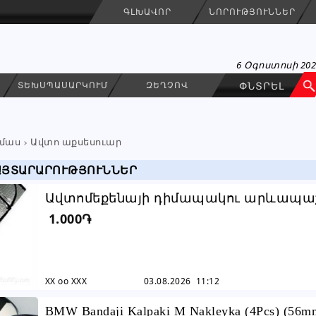
ԳԼԽԱՎՈՐ
ՆՈՐՈՒԹՅՈՒՆՆԵՐ
6 Օգոստոսի 20
ՏԵԽՍՊԱՍԱՐԿՈՒՄ
ԶԵՂՉՈՎ
մաս
Ավտո աքսեսուար
ԱՅՏԱՐԱՐՈՒԹՅՈՒՆՆԵՐ
Ավտոմեքենայի դիմապակու արևապ
1.000֏
վահանակ (Նոր)
XX oo XXX
03.08.2026 11:12
BMW Bandaji Kalpaki M Nakleyka (4Pcs) (56m