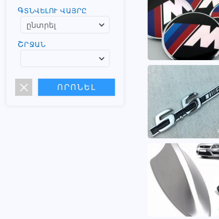
ԳՏՆՎԵԼՈՒ ՎԱՅՐԸ
ՇՐՋԱՆ