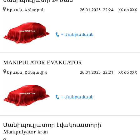
մանիպուլյատր 24 ժամ
Երևան, Կենտրոն
26.01.2025 22:24
XX oo XXX
+ Մանրամասն
MANIPULATOR EVAKUATOR
Երևան, Շենգավիթ
26.01.2025 22:21
XX oo XXX
+ Մանրամասն
Մանիպուլյատոր էվակուատորի
Manipulyator kran