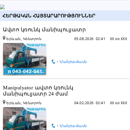
ՀԵՐԹԱԿԱՆ ՀԱՅՏԱՐԱՐՈՒԹՅՈՒՆՆԵՐ
Ավտո կռունկ մանիպուլյատր
Երևան, Կենտրոն
05.08.2026 02:41
XX oo XXX
+ Մանրամասն
Manipulyator ավտո կռունկ
մանիպուլյատր 24 ժամ
Երևան, Կենտրոն
04.02.2026 02:41
XX oo XXX
+ Մանրամասն