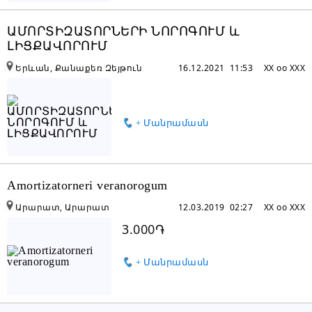
ԱՄՈՐՏԻԶԱՏՈՐՆԵՐԻ ՆՈՐՈԳՈՒՄ և
ԼԻՑՔԱՎՈՐՈՒՄ
Երևան, Քանաքեռ Զեյթուն
16.12.2021 11:53
XX oo XXX
+ Մանրամասն
Amortizatorneri veranorogum
Արարատ, Արարատ
12.03.2019 02:27
XX oo XXX
3.000֏
+ Մանրամասն