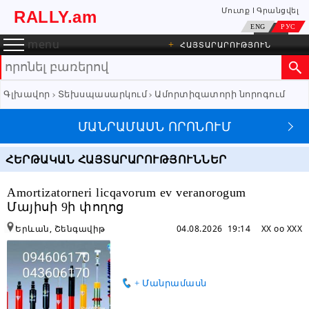
Մուտք
Գրանցվել
RALLY.am
ENG
РУС
menu
+
ՀԱՅՏԱՐԱՐՈՒԹՅՈՒՆ
Գլխավոր
Տեխսպասարկում
Ամորտիզատորի նորոգում
ՄԱՆՐԱՄԱՍՆ ՈՐՈՆՈՒՄ
ՀԵՐԹԱԿԱՆ ՀԱՅՏԱՐԱՐՈՒԹՅՈՒՆՆԵՐ
Amortizatorneri licqavorum ev veranorogum
Մայիսի 9ի փողոց
Երևան, Շենգավիթ
04.08.2026 19:14
XX oo XXX
+ Մանրամասն