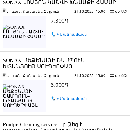
SONAX ԼՈՍՅՈՆ ԿԱՇՎԻ ԽՆԱՄՔԻ ՀԱՄԱՐ
Երևան, Քանաքեռ Զեյթուն
21.10.2025 15:00
XX oo XXX
7.300֏
+ Մանրամասն
SONAX ՄԵՔԵՆԱՅԻ ՇԱՄՊՈՒՆ-
ԽՏԱՆՅՈՒԹ ՍՈՒՊԵՐՓԱՅԼ
Երևան, Քանաքեռ Զեյթուն
21.10.2025 15:00
XX oo XXX
3.000֏
+ Մանրամասն
Poulpe Cleaning service - ը Ձեզ է