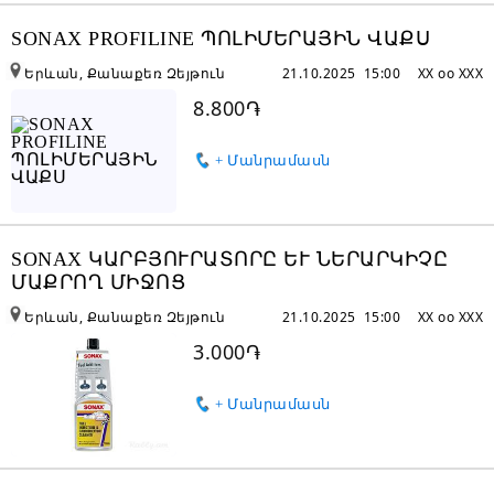
SONAX PROFILINE ՊՈԼԻՄԵՐԱՅԻՆ ՎԱՔՍ
Երևան, Քանաքեռ Զեյթուն
21.10.2025 15:00
XX oo XXX
8.800֏
+ Մանրամասն
SONAX ԿԱՐԲՅՈՒՐԱՏՈՐԸ ԵՒ ՆԵՐԱՐԿԻՉԸ
ՄԱՔՐՈՂ ՄԻՋՈՑ
Երևան, Քանաքեռ Զեյթուն
21.10.2025 15:00
XX oo XXX
3.000֏
+ Մանրամասն