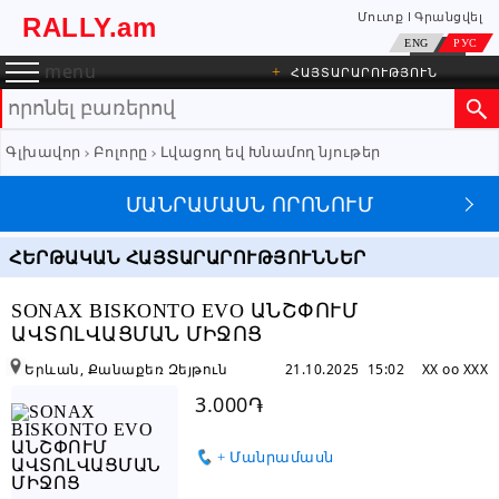
Մուտք
Գրանցվել
RALLY.am
ENG
РУС
menu
+
ՀԱՅՏԱՐԱՐՈՒԹՅՈՒՆ
Գլխավոր
Բոլորը
Լվացող եվ Խնամող նյութեր
ՄԱՆՐԱՄԱՍՆ ՈՐՈՆՈՒՄ
ՀԵՐԹԱԿԱՆ ՀԱՅՏԱՐԱՐՈՒԹՅՈՒՆՆԵՐ
SONAX BISKONTO EVO ԱՆՇՓՈՒՄ
ԱՎՏՈԼՎԱՑՄԱՆ ՄԻՋՈՑ
Երևան, Քանաքեռ Զեյթուն
21.10.2025 15:02
XX oo XXX
3.000֏
+ Մանրամասն