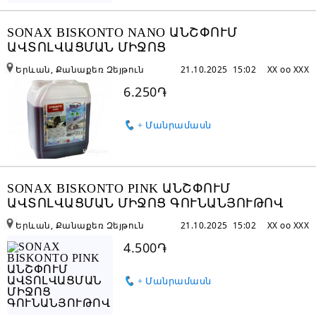
SONAX BISKONTO NANO ԱՆՇՓՈՒՄ
ԱՎՏՈԼՎԱՑՄԱՆ ՄԻՋՈՑ
Երևան, Քանաքեռ Զեյթուն
21.10.2025 15:02
XX oo XXX
6.250֏
+ Մանրամասն
SONAX BISKONTO PINK ԱՆՇՓՈՒՄ
ԱՎՏՈԼՎԱՑՄԱՆ ՄԻՋՈՑ ԳՈՒՆԱՆՅՈՒԹՈՎ
Երևան, Քանաքեռ Զեյթուն
21.10.2025 15:02
XX oo XXX
4.500֏
+ Մանրամասն