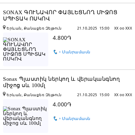
SONAX ԳՈՒՆԱՎՈՐ ՓԱՅԼԵՑՆՈՂ ՄԻՋՈՑ
ՍՊԻՏԱԿ ՈՍԿՈՎ
Երևան, Քանաքեռ Զեյթուն
21.10.2025 15:00
XX oo XXX
4.800֏
+ Մանրամասն
Sonax Պլաստիկ ներկող և վերականգնող
միջոց սև 100մլ
Երևան, Քանաքեռ Զեյթուն
21.10.2025 15:00
XX oo XXX
4.000֏
+ Մանրամասն