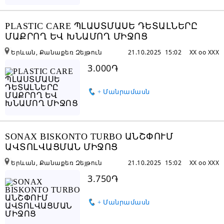
PLASTIC CARE ՊԼԱՍՏՄԱՍԵ ԴԵՏԱԼՆԵՐԸ
ՄԱՔՐՈՂ ԵՎ ԽՆԱՄՈՂ ՄԻՋՈՑ
Երևան, Քանաքեռ Զեյթուն
21.10.2025 15:02
XX oo XXX
3.000֏
+ Մանրամասն
SONAX BISKONTO TURBO ԱՆՇՓՈՒՄ
ԱՎՏՈԼՎԱՑՄԱՆ ՄԻՋՈՑ
Երևան, Քանաքեռ Զեյթուն
21.10.2025 15:02
XX oo XXX
3.750֏
+ Մանրամասն