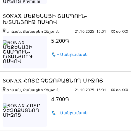
SONAX ՄԵՔԵՆԱՅԻ ՇԱՄՊՈՒՆ-
ԽՏԱՆՅՈՒԹ ՈՍԿՈՎ
Երևան, Քանաքեռ Զեյթուն
21.10.2025 15:01
XX oo XXX
5.200֏
+ Մանրամասն
SONAX ՀՈՏԸ ՉԵԶՈՔԱՑՆՈՂ ՄԻՋՈՑ
Երևան, Քանաքեռ Զեյթուն
21.10.2025 15:01
XX oo XXX
4.700֏
+ Մանրամասն