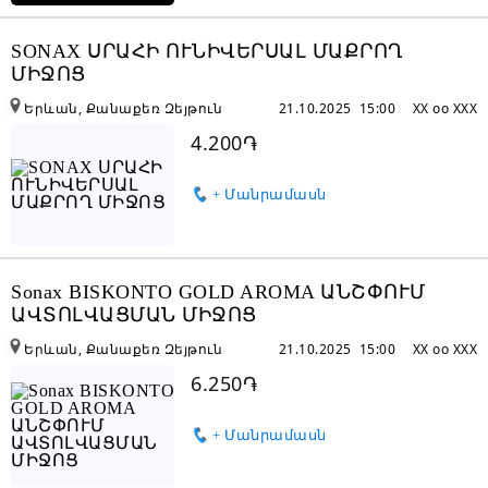
SONAX ՍՐԱՀԻ ՈՒՆԻՎԵՐՍԱԼ ՄԱՔՐՈՂ
ՄԻՋՈՑ
Երևան, Քանաքեռ Զեյթուն
21.10.2025 15:00
XX oo XXX
4.200֏
+ Մանրամասն
Sonax BISKONTO GOLD AROMA ԱՆՇՓՈՒՄ
ԱՎՏՈԼՎԱՑՄԱՆ ՄԻՋՈՑ
Երևան, Քանաքեռ Զեյթուն
21.10.2025 15:00
XX oo XXX
6.250֏
+ Մանրամասն