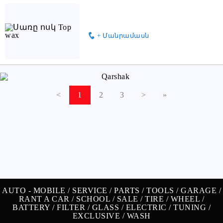
+ Մանրամասն
<
1
2
3
>
»
AUTO -
MOBILE /
SERVICE /
PARTS /
TOOLS /
GARAGE /
RANT A CAR /
SCHOOL /
SALE /
TIRE /
WHEEL /
BATTERY /
FILTER /
GLASS /
ELECTRIC /
TUNING /
EXCLUSIVE /
WASH