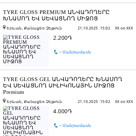
TYRE GLOSS PREMIUM ԱՆՎԱԴՈՂԵՐԸ
ԽՆԱՄՈՂ ԵՎ ՍԵՎԱՑՆՈՂ ՄԻՋՈՑ
Երևան, Քանաքեռ Զեյթուն
21.10.2025 15:02
XX oo XXX
2.200֏
+ Մանրամասն
TYRE GLOSS GEL ԱՆՎԱԴՈՂԵՐԸ ԽՆԱՄՈՂ
ԵՎ ՍԵՎԱՑՆՈՂ ՍԻԼԻԿՈՆԱՅԻՆ ՄԻՋՈՑ
Premium
Երևան, Քանաքեռ Զեյթուն
21.10.2025 15:02
XX oo XXX
4.000֏
+ Մանրամասն