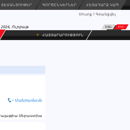
ՏԵՍԱՆՅՈՒԹԵՐ
ԳՈՐԾԸՆԿԵՐՆԵՐ
ՀԵՏԱԴԱՐՁ ԿԱՊ
Մուտք
Գրանցվել
 2026, Ուրբաթ
ENG
РУС
+
ՀԱՅՏԱՐԱՐՈՒԹՅՈՒՆ
+ Մանրամասն
Մալաթիա Սեբաստիա