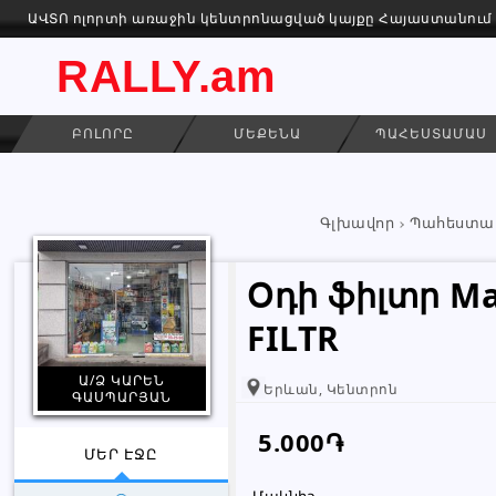
ԱՎՏՈ ոլորտի առաջին կենտրոնացված կայքը Հայաստանում
RALLY.am
ԲՈԼՈՐԸ
ՄԵՔԵՆԱ
ՊԱՀԵՍՏԱՄԱՍ
Գլխավոր
Պահեստա
Օդի ֆիլտր Maz
FILTR
Ա/Ձ ԿԱՐԵՆ
Երևան, Կենտրոն
ԳԱՍՊԱՐՅԱՆ
5.000֏
ՄԵՐ ԷՋԸ