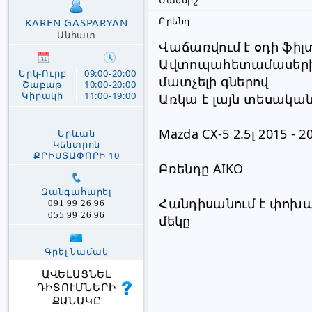
Մակնիշ
Բրենդ
KAREN GASPARYAN
Անհատ
Վաճառվում է օդի ֆիլտր
Ավտոպահետամասերի 
Երկ-Ուրբ
09:00-20:00
մատչելի գներով
Շաբաթ
10:00-20:00
Կիրակի
11:00-19:00
Առկա է լայն տեսակա
Mazda CX-5 2.5լ 2015 - 2
Երևան
Կենտրոն
ՔՐԻՍՏԱՓՈՐԻ 10
Բռենդը AIKO
Զանգահարել
Հանդիսանում է փոխար
091 99 26 96
055 99 26 96
մեկը
Գրել նամակ
ԱՎԵԼԱՑՆԵԼ
ԴԻՏՈՒՄՆԵՐԻ
ՔԱՆԱԿԸ