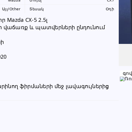
Mazda
Մոդել
CX7
055 99 26 96
Այլ/Other
Տեսակ
Օդի
+374 94 99 26 96
 Mazda CX-5 2.5լ
վաճառք և պատվերների ընդունում 
Խնդրում ենք բաժանորդին
նի
տեղեկացնել, որ իր տվյալները
վերցրել եք www.RALLY.am կայքից
020
գո
ինող ֆիրմաների մեջ լավագույներից 