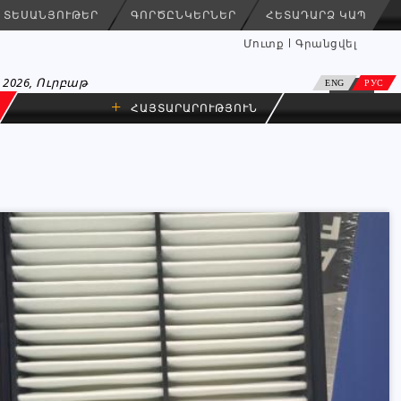
ՏԵՍԱՆՅՈՒԹԵՐ
ԳՈՐԾԸՆԿԵՐՆԵՐ
ՀԵՏԱԴԱՐՁ ԿԱՊ
Մուտք
Գրանցվել
 2026, Ուրբաթ
ENG
РУС
+
ՀԱՅՏԱՐԱՐՈՒԹՅՈՒՆ