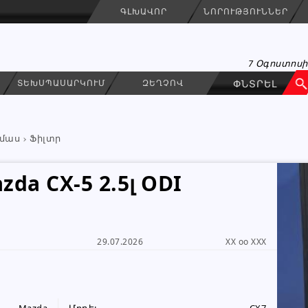
ԳԼԽԱՎՈՐ
ՆՈՐՈՒԹՅՈՒՆՆԵՐ
7 Օգոստոսի
ՏԵԽՍՊԱՍԱՐԿՈՒՄ
ԶԵՂՉՈՎ
մաս
Ֆիլտր
da CX-5 2.5լ ODI
KAREN GASPARYAN
ԳՐԵԼ ՆԱՄԱԿ
29.07.2026
XX oo XXX
Անհատ
091 99 26 96