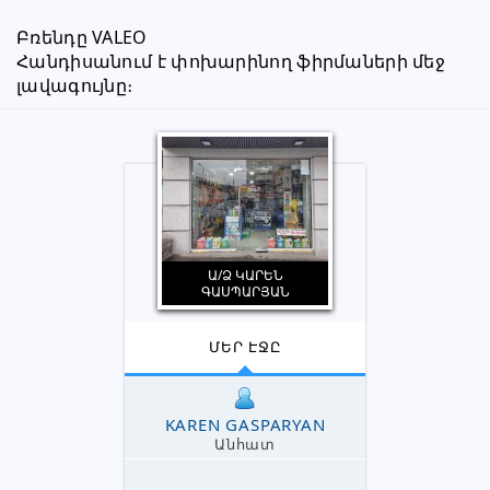
Բռենդը VALEO
Հանդիսանում է փոխարինող ֆիրմաների մեջ 
լավագույնը։
Ա/Ձ ԿԱՐԵՆ
ԳԱՍՊԱՐՅԱՆ
ՄԵՐ ԷՋԸ
KAREN GASPARYAN
Անհատ