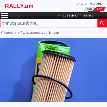
Մուտք
Գրանցվել
RALLY.am
ENG
РУС
menu
+
ՀԱՅՏԱՐԱՐՈՒԹՅՈՒՆ
Գլխավոր
Պահեստամաս
Ֆիլտր
KAREN GASPARYAN
ԳՐԵԼ ՆԱՄԱԿ
Անհատ
091 99 26 96
055 99 26 96
+374 94 99 26 96
+374 94 99 26 96