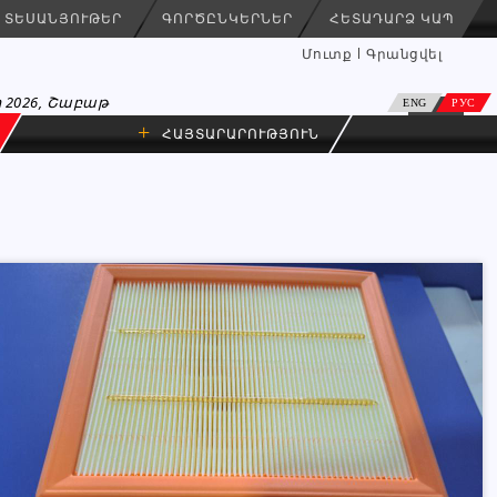
ՏԵՍԱՆՅՈՒԹԵՐ
ԳՈՐԾԸՆԿԵՐՆԵՐ
ՀԵՏԱԴԱՐՁ ԿԱՊ
Մուտք
Գրանցվել
 2026, Շաբաթ
ENG
РУС
+
ՀԱՅՏԱՐԱՐՈՒԹՅՈՒՆ