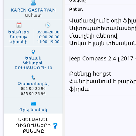
Մակնիշ
Բրենդ
KAREN GASPARYAN
Անհատ
Վաճառվում է օդի ֆիլտ
Ավտոպահետամասերի 
Երկ-Ուրբ
09:00-20:00
մատչելի գնեռով
Շաբաթ
10:00-20:00
Կիրակի
11:00-19:00
Առկա է լայն տեսակա
Jeep Compass 2.4 լ 2017 
Երևան
Կենտրոն
ՔՐԻՍՏԱՓՈՐԻ 10
Բռենդը hengst
Հանդիսանում է բարձ
Զանգահարել
ֆիրմա
091 99 26 96
055 99 26 96
Գրել նամակ
ԱՎԵԼԱՑՆԵԼ
ԴԻՏՈՒՄՆԵՐԻ
ՔԱՆԱԿԸ