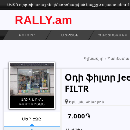
ԱՎՏՈ ոլորտի առաջին կենտրոնացված կայքը Հայաստանում
RALLY.am
ԲՈԼՈՐԸ
ՄԵՔԵՆԱ
ՊԱՀԵՍՏԱՄԱՍ
Գլխավոր
Պահեստա
Օդի ֆիլտր Jee
FILTR
Ա/Ձ ԿԱՐԵՆ
Երևան, Կենտրոն
ԳԱՍՊԱՐՅԱՆ
7.000֏
ՄԵՐ ԷՋԸ