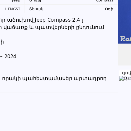
Jeep
Մոդել
Compass
055 99 26 96
HENGST
Տեսակ
Օդի
+374 94 99 26 96
ր ածուխով Jeep Compass 2.4 լ
վաճառք և պատվերների ընդունում 
Խնդրում ենք բաժանորդին
նի
տեղեկացնել, որ իր տվյալները
վերցրել եք www.RALLY.am կայքից
-- 2024
գո
ր որակի պահեստամասեր արտադրող 