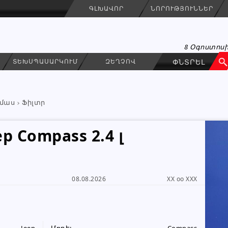
ԳԼԽԱՎՈՐ
ՆՈՐՈՒԹՅՈՒՆՆԵՐ
8 Օգոստոսի
ՏԵԽՍՊԱՍԱՐԿՈՒՄ
ԶԵՂՉՈՎ
մաս
Ֆիլտր
p Compass 2.4 լ
KAREN GASPARYAN
ԳՐԵԼ ՆԱՄԱԿ
08.08.2026
XX oo XXX
Անհատ
091 99 26 96