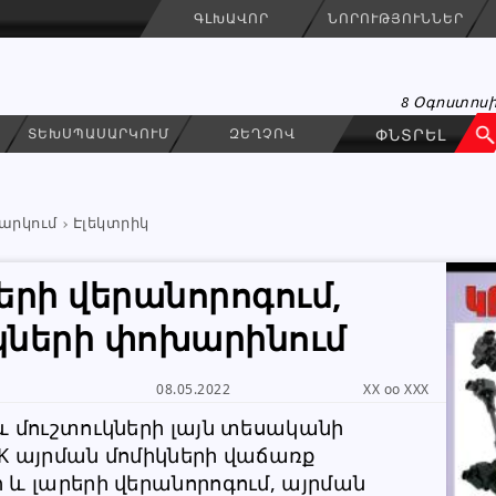
ԳԼԽԱՎՈՐ
ՆՈՐՈՒԹՅՈՒՆՆԵՐ
8 Օգոստոսի
ՏԵԽՍՊԱՍԱՐԿՈՒՄ
ԶԵՂՉՈՎ
արկում
Էլեկտրիկ
երի վերանորոգում,
կների փոխարինում
Armen
ԳՐԵԼ ՆԱՄԱԿ
ա
08.05.2022
XX oo XXX
Անհատ
և մուշտուկների լայն տեսականի
K այրման մոմիկների վաճառք
091 45 25 62
 և լարերի վերանորոգում, այրման 