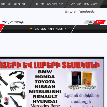
ՏԵՍԱՆՅՈՒԹԵՐ
ԳՈՐԾԸՆԿԵՐՆԵՐ
ՀԵՏԱԴԱՐՁ ԿԱՊ
Մուտք
Գրանցվել
 2026, Շաբաթ
ENG
РУС
+
ՀԱՅՏԱՐԱՐՈՒԹՅՈՒՆ