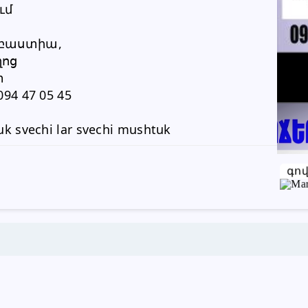
ւմ
094 47 05 45
բաստիա, 
Խնդրում ենք բաժանորդին
ղոց
տեղեկացնել, որ իր տվյալները
տ
վերցրել եք www.RALLY.am կայքից
094 47 05 45
uk svechi lar svechi mushtuk
գո