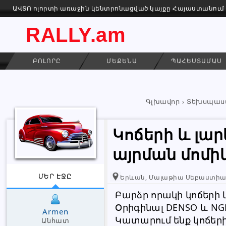
ԱՎՏՈ ոլորտի առաջին կենտրոնացված կայքը Հայաստանում
RALLY.am
ԲՈԼՈՐԸ
ՄԵՔԵՆԱ
ՊԱՀԵՍՏԱՄԱՍ
Գլխավոր
Տեխսպաս
Կոճերի և լար
այրման մոմի
ՄԵՐ ԷՋԸ
Երևան, Մալաթիա Սեբաստի
Բարձր որակի կոճերի 
Օրիգինալ DENSO և NG
Armen
Կատարում ենք կոճերի
Անհատ