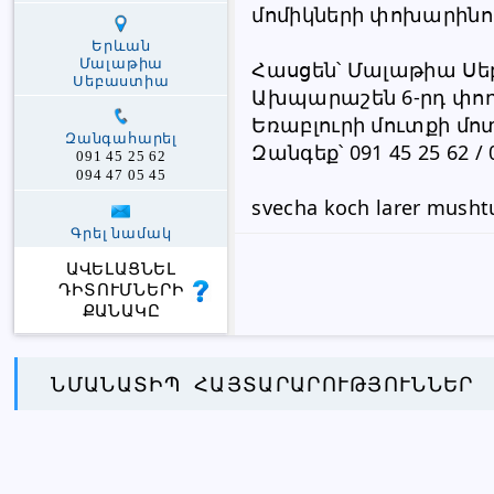
մոմիկների փոխարինո
Երևան
Մալաթիա
Հասցեն՝ Մալաթիա Սե
Սեբաստիա
Ախպարաշեն 6-րդ փո
Եռաբլուրի մուտքի մո
Զանգահարել
Զանգեք՝ 091 45 25 62 / 
091 45 25 62
094 47 05 45
svecha koch larer musht
Գրել նամակ
ԱՎԵԼԱՑՆԵԼ
ԴԻՏՈՒՄՆԵՐԻ
ՔԱՆԱԿԸ
ՆՄԱՆԱՏԻՊ ՀԱՅՏԱՐԱՐՈՒԹՅՈՒՆՆԵՐ