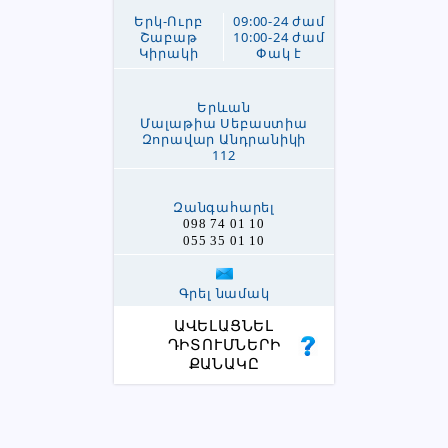
Երկ-Ուրբ
09:00-24 ժամ
Շաբաթ
10:00-24 ժամ
Կիրակի
Փակ է
Երևան
Մալաթիա Սեբաստիա
Զորավար Անդրանիկի
112
Զանգահարել
098 74 01 10
055 35 01 10
Գրել նամակ
ԱՎԵԼԱՑՆԵԼ
ԴԻՏՈՒՄՆԵՐԻ
ՔԱՆԱԿԸ