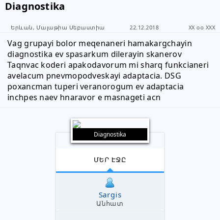
Diagnostika
Երևան, Մալաթիա Սեբաստիա
22.12.2018
XX oo XXX
Vag grupayi bolor meqenaneri hamakargchayin 
diagnostika ev spasarkum dilerayin skanerov 
Taqnvac koderi apakodavorum mi sharq funkcianeri 
avelacum pnevmopodveskayi adaptacia. DSG 
poxancman tuperi veranorogum ev adaptacia 
inchpes naev hnaravor e masnageti acn
Diagnostika
ՄԵՐ ԷՋԸ
Sargis
Անհատ