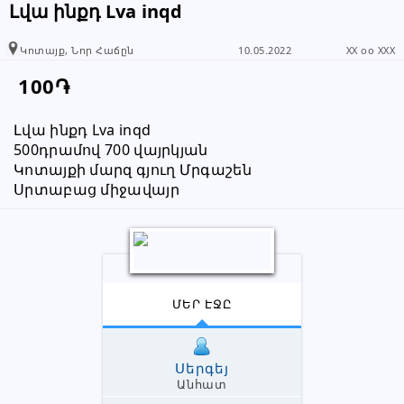
Լվա ինքդ Lva inqd
Կոտայք, Նոր Հաճըն
10.05.2022
XX oo XXX
100֏
Լվա ինքդ Lva inqd
500դրամով 700 վայրկյան
Կոտայքի մարզ գյուղ Մրգաշեն
Սրտաբաց միջավայր
ՄԵՐ ԷՋԸ
Սերգեյ
Անհատ