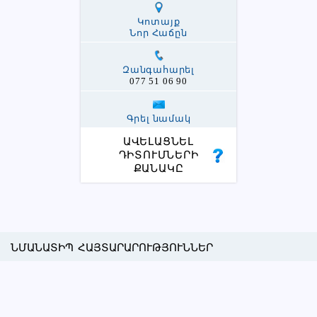
Կոտայք
Նոր Հաճըն
Զանգահարել
077 51 06 90
Գրել նամակ
ԱՎԵԼԱՑՆԵԼ
ԴԻՏՈՒՄՆԵՐԻ
ՔԱՆԱԿԸ
ՆՄԱՆԱՏԻՊ ՀԱՅՏԱՐԱՐՈՒԹՅՈՒՆՆԵՐ