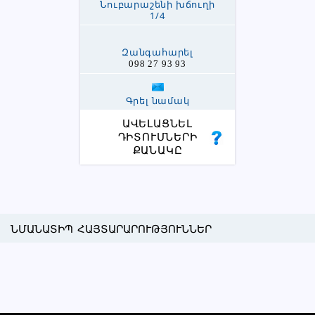
Նուբարաշենի խճուղի
1/4
Զանգահարել
098 27 93 93
Գրել նամակ
ԱՎԵԼԱՑՆԵԼ
ԴԻՏՈՒՄՆԵՐԻ
ՔԱՆԱԿԸ
ՆՄԱՆԱՏԻՊ ՀԱՅՏԱՐԱՐՈՒԹՅՈՒՆՆԵՐ