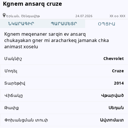
Kgnem ansarq cruze
Խնդրում ենք բաժանորդին
տեղեկացնել, որ իր տվյալները
Երևան, Շենգավիթ
24.07.2026
XX oo XXX
վերցրել եք www.RALLY.am կայքից
ՆԿԱՐԱԳԻՐ
ՊԱՐԱՄԵՏՐ
ՕՊՑԻԱ
Kgnem meqenaner sarqin ev ansarq
chukayakan gner mi aracharkeq jamanak chka 
animast xoselu
Մակնիշ
Chevrolet
Մոդել
Cruze
Տարեթիվ
2014
Վիճակը
Վթարված
Թափք
Սեդան
Փոխանցման տուփ
Ավտոմատ