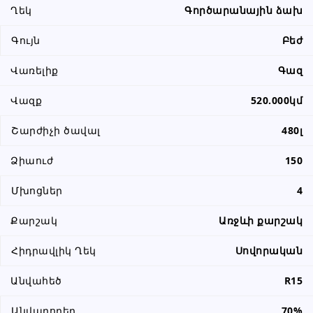
Ղեկ
Գործարանային ձախ
Գույն
Բեժ
Վառելիք
Գազ
Վազք
520.000կմ
Շարժիչի ծավալ
480լ
Ձիաուժ
150
Մխոցներ
4
Քարշակ
Առջևի քարշակ
Հիդրավլիկ Ղեկ
Սովորական
Անվահեծ
R15
Անվադողեր
70%