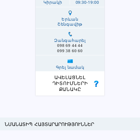
Կիրակի
09:30-19:00
Երևան
Շենգավիթ
Զանգահարել
098 69 44 44
099 38 60 60
Գրել նամակ
ԱՎԵԼԱՑՆԵԼ
ԴԻՏՈՒՄՆԵՐԻ
ՔԱՆԱԿԸ
ՆՄԱՆԱՏԻՊ ՀԱՅՏԱՐԱՐՈՒԹՅՈՒՆՆԵՐ