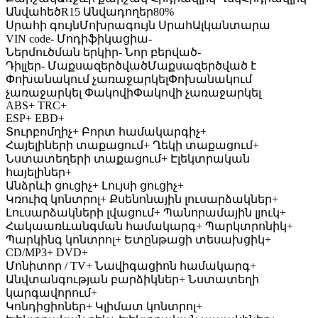
Անվահեծ
R15
Անվադողեր
80%
Սրահի գույն
Մոխրագույն
Սրահ
Ալկանտարա
VIN code
-
Մոդիֆիկացիա
-
Ներմուծման երկիր
-
Նոր բերված
-
Դիլլեր
-
Մաքսազերծված
Մաքսազերծված է
Փոխանակում չառաջարկել
Փոխանակում
չառաջարկել
Փակովի
Փակովի չառաջարկել
ABS
+
TRC
+
ESP
+
EBD
+
Տուրբոմղիչ
+
Բորտ համակարգիչ
+
Հայելիների տաքացում
+
Ղեկի տաքացում
+
Նստատեղերի տաքացում
+
Էլեկտրական
հայելիներ
+
Անձրևի ցուցիչ
+
Լույսի ցուցիչ
+
Կռուիզ կոնտրոլ
+
Քսենոնային լուսարձակներ
+
Լուսարձակների լվացում
+
Պանորամային լյուկ
+
Հակաառևանգման համակարգ
+
Պարկտրոնիկ
+
Պարկինգ կոնտրոլ
+
Ետընթացի տեսախցիկ
+
CD/MP3
+
DVD
+
Մոնիտոր / TV
+
Նավիգացիոն համակարգ
+
Անվտանգության բարձիկներ
+
Նստատեղի
կարգավորում
+
Կոնդիցիոներ
+
Կլիմատ կոնտրոլ
+