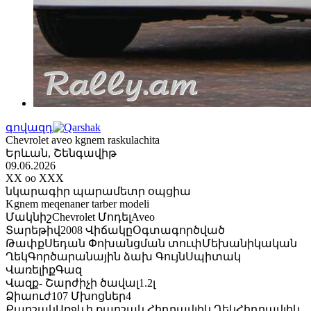
գովազդ
Chevrolet aveo kgnem raskulachita
Երևան, Շենգավիթ
09.06.2026
XX oo XXX
նկարագիր
պարամետր
օպցիա
Kgnem meqenaner tarber modeli
Մակնիշ
Chevrolet
Մոդել
Aveo
Տարեթիվ
2008
Վիճակը
Օգտագործված
Թափք
Սեդան
Փոխանցման տուփ
Մեխանիկական
Ղեկ
Գործարանային ձախ
Գույն
Սպիտակ
Վառելիք
Գազ
Վազք
-
Շարժիչի ծավալ
1.2լ
Ձիաուժ
107
Մխոցներ
4
Քարշակ
Առջևի քարշակ
Հիդրավլիկ Ղեկ
Հիդրավլիկ