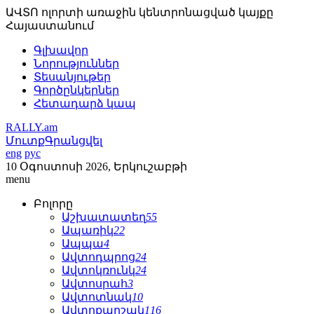
ԱՎՏՈ ոլորտի առաջին կենտրոնացված կայքը
Հայաստանում
Գլխավոր
Նորություններ
Տեսանյութեր
Գործընկերներ
Հետադարձ կապ
RALLY.am
Մուտք
Գրանցվել
eng
рус
10 Օգոստոսի 2026, Երկուշաբթի
menu
Բոլորը
Աշխատատեղ
55
Ապառիկ
22
Ապպա
4
Ավտոդպրոց
24
Ավտոկռունկ
24
Ավտոսրահ
3
Ավտոտնակ
10
Ավտոքարշակ
116