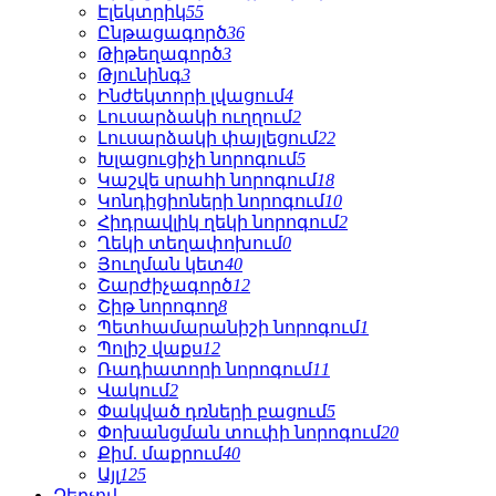
Էլեկտրիկ
55
Ընթացագործ
36
Թիթեղագործ
3
Թյունինգ
3
Ինժեկտորի լվացում
4
Լուսարձակի ուղղում
2
Լուսարձակի փայլեցում
22
Խլացուցիչի նորոգում
5
Կաշվե սրահի նորոգում
18
Կոնդիցիոների նորոգում
10
Հիդրավլիկ ղեկի նորոգում
2
Ղեկի տեղափոխում
0
Յուղման կետ
40
Շարժիչագործ
12
Շիթ նորոգող
8
Պետհամարանիշի նորոգում
1
Պոլիշ վաքս
12
Ռադիատորի նորոգում
11
Վակում
2
Փակված դռների բացում
5
Փոխանցման տուփի նորոգում
20
Քիմ. մաքրում
40
Այլ
125
Զեղչով