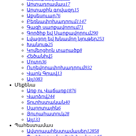
Արտադրամաս
17
Արտաքին գովազդ
15
Աքսեսուար
76
Բեռնափոխադրում
1147
Գազի սարքավորում
71
Գործիք եվ Սարքավորում
290
Լվացող եվ Խնամող նյութեր
253
Խանութ
25
Կոմերցիոն տարածք
8
Հեծանիվ
5
Մոտո
36
Ուղեվորափոխադրում
932
Վարկ Գրավ
13
Այլ
1083
Մեքենա
Առք ու Վաճառք
1876
Վարձով
244
Տուրիստական
40
Սպորտային
6
Յուրահատուկ
28
Այլ
133
Պահեստամաս
Ավտոպահեստամասեր
12858