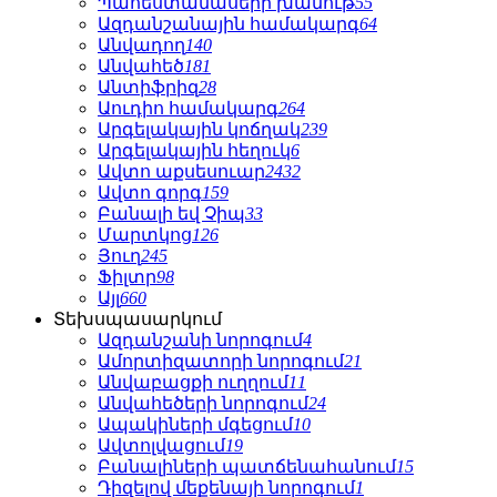
Պահեստամասերի խանութ
55
Ազդանշանային համակարգ
64
Անվադող
140
Անվահեծ
181
Անտիֆրիզ
28
Աուդիո համակարգ
264
Արգելակային կոճղակ
239
Արգելակային հեղուկ
6
Ավտո աքսեսուար
2432
Ավտո գորգ
159
Բանալի եվ Չիպ
33
Մարտկոց
126
Յուղ
245
Ֆիլտր
98
Այլ
660
Տեխսպասարկում
Ազդանշանի նորոգում
4
Ամորտիզատորի նորոգում
21
Անվաբացքի ուղղում
11
Անվահեծերի նորոգում
24
Ապակիների մգեցում
10
Ավտոլվացում
19
Բանալիների պատճենահանում
15
Դիզելով մեքենայի նորոգում
1