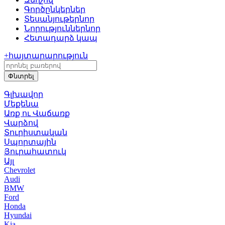
Գործընկերներ
Տեսանյութեր
նոր
Նորություններ
նոր
Հետադարձ կապ
+
հայտարարություն
Գլխավոր
Մեքենա
Առք ու Վաճառք
Վարձով
Տուրիստական
Սպորտային
Յուրահատուկ
Այլ
Chevrolet
Audi
BMW
Ford
Honda
Hyundai
Kia