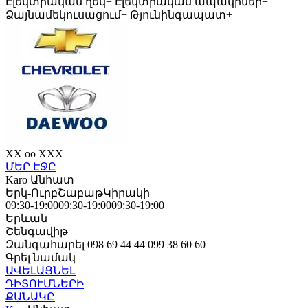
Էլեկտրական ղեկ
+
Էլեկտրական ապակիներ
+
Ձայնամեկուսացում
+
Թյունինգապատ
+
XX oo XXX
ՄԵՐ ԷՋԸ
Karo
Անհատ
Երկ-Ուրբ
Շաբաթ
Կիրակի
09:30-19:00
09:30-19:00
09:30-19:00
Երևան
Շենգավիթ
Զանգահարել
098 69 44 44
099 38 60 60
Գրել նամակ
ԱՎԵԼԱՑՆԵԼ
ԴԻՏՈՒՄՆԵՐԻ
ՔԱՆԱԿԸ