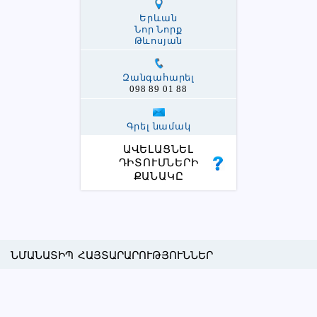
Երևան
Նոր Նորք
Թևոսյան
Զանգահարել
098 89 01 88
Գրել նամակ
ԱՎԵԼԱՑՆԵԼ
ԴԻՏՈՒՄՆԵՐԻ
ՔԱՆԱԿԸ
ՆՄԱՆԱՏԻՊ ՀԱՅՏԱՐԱՐՈՒԹՅՈՒՆՆԵՐ