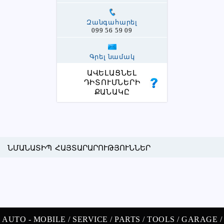
Զանգահարել
099 56 59 09
Գրել նամակ
ԱՎԵԼԱՑՆԵԼ
ԴԻՏՈՒՄՆԵՐԻ
ՔԱՆԱԿԸ
ՆՄԱՆԱՏԻՊ ՀԱՅՏԱՐԱՐՈՒԹՅՈՒՆՆԵՐ
AUTO -
MOBILE /
SERVICE /
PARTS /
TOOLS /
GARAGE /