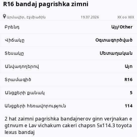
R16 bandaj pagrishka zimni
տեղեկացնել, որ իր տվյալները
վերցրել եք www.RALLY.am կայքից
Արմավիր, Էջմիածին
19.07.2026
XX oo XXX
Բրենդ
Այլ/Other
Վիճակը
Օգտագործված
Տեսակը
Մետաղական
Անվադողերով
Այո
Տրամագիծ
R16
Անցքերի քանակ
5
Անցքերի հեռավորություն
114
2 hat zaimni pagrishka bandajnerov ginn verjnakan e 
gtnvum e Lav vichakum cakeri chapsn 5x114.3 toyota 
lexus bandaj