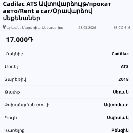
Cadilac ATS Ավտովարձույթ/прокат
տեղեկացնել, որ իր տվյալները
авто/Rent a car/Օրավարձով
վերցրել եք www.RALLY.am կայքից
մեքենաներ
Երևան, Մալաթիա Սեբաստիա
25.03.2026
66 CG 616
17.000֏
Մակնիշ
Cadillac
Մոդել
ATS
Տարեթիվ
2018
Թափք
Սեդան
Փոխանցման տուփ
Ավտոմատ
Գույն
Սպիտակ
Վառելիք
Բենզին