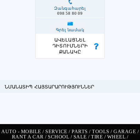
Զանգահարել
098 58 80 09
Գրել նամակ
ԱՎԵԼԱՑՆԵԼ
ԴԻՏՈՒՄՆԵՐԻ
ՔԱՆԱԿԸ
ՆՄԱՆԱՏԻՊ ՀԱՅՏԱՐԱՐՈՒԹՅՈՒՆՆԵՐ
AUTO -
MOBILE /
SERVICE /
PARTS /
TOOLS /
GARAGE /
RANT A CAR /
SCHOOL /
SALE /
TIRE /
WHEEL /