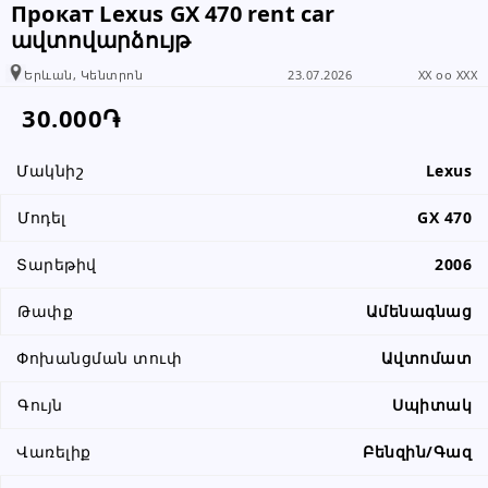
Прокат Lexus GX 470 rent car
տեղեկացնել, որ իր տվյալները
ավտովարձույթ
վերցրել եք www.RALLY.am կայքից
Երևան, Կենտրոն
23.07.2026
XX oo XXX
30.000֏
Մակնիշ
Lexus
Մոդել
GX 470
Տարեթիվ
2006
Թափք
Ամենագնաց
Փոխանցման տուփ
Ավտոմատ
Գույն
Սպիտակ
Վառելիք
Բենզին/Գազ