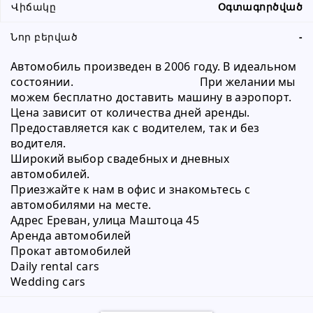
Վիճակը
Օգտագործված
Նոր բերված
-
Автомобиль произведен в 2006 году. В идеальном 
состоянии.                                          При желании мы 
можем бесплатно доставить машину в аэропорт.                                            
Цена зависит от количества дней аренды.
Предоставляется как с водителем, так и без 
водителя.
Широкий выбор свадебных и дневных 
автомобилей.
Приезжайте к нам в офис и знакомьтесь с 
автомобилями на месте.
Адрес Ереван, улица Маштоца 45
Аренда автомобилей
Прокат автомобилей
Daily rental cars
Wedding cars