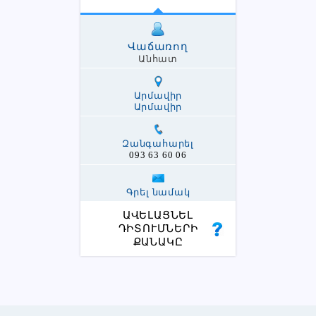
Վաճառող
Անհատ
Արմավիր
Արմավիր
Զանգահարել
093 63 60 06
Գրել նամակ
ԱՎԵԼԱՑՆԵԼ
ԴԻՏՈՒՄՆԵՐԻ
ՔԱՆԱԿԸ