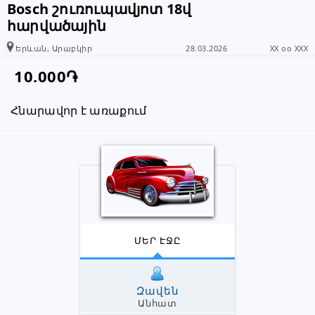
Bosch շուռուպավյոտ 18վ
տեղեկացնել, որ իր տվյալները
հարվածային
վերցրել եք www.RALLY.am կայքից
Երևան, Արաբկիր
28.03.2026
XX oo XXX
10.000֏
Հնարավոր է առաքում
ՄԵՐ ԷՋԸ
Զավեն
Անհատ