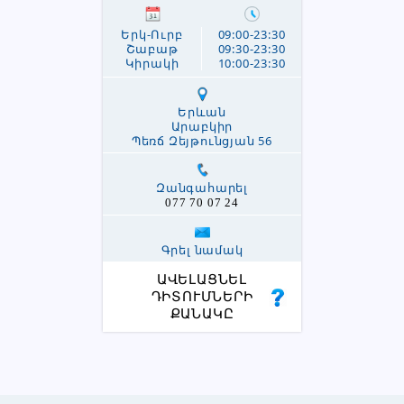
Երկ-Ուրբ
09:00-23:30
Շաբաթ
09:30-23:30
Կիրակի
10:00-23:30
Երևան
Արաբկիր
Պեռճ Զեյթունցյան 56
Զանգահարել
077 70 07 24
Գրել նամակ
ԱՎԵԼԱՑՆԵԼ
ԴԻՏՈՒՄՆԵՐԻ
ՔԱՆԱԿԸ