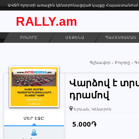
ԱՎՏՈ ոլորտի առաջին կենտրոնացված կայքը Հայաստանում
RALLY.am
ԲՈԼՈՐԸ
ՄԵՔԵՆԱ
ՊԱՀԵՍՏԱՄԱՍ
Գլխավոր
Բոլորը
Գ
Վարձով է տրվո
դրամով
Երևան, Կենտրոն
ՄԵՐ ԷՋԸ
5.000֏