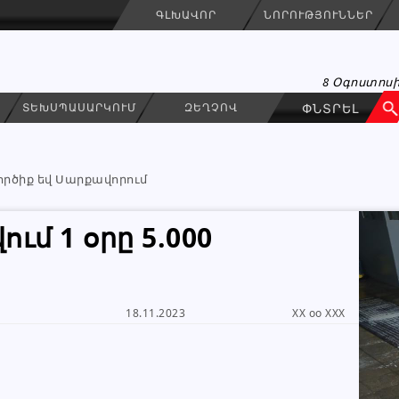
ԳԼԽԱՎՈՐ
ՆՈՐՈՒԹՅՈՒՆՆԵՐ
8 Օգոստոսի
ՏԵԽՍՊԱՍԱՐԿՈՒՄ
ԶԵՂՉՈՎ
ործիք եվ Սարքավորում
ւմ 1 օրը 5.000
Վաճառող
ԳՐԵԼ ՆԱՄԱԿ
18.11.2023
XX oo XXX
Անհատ
043 04 20 41