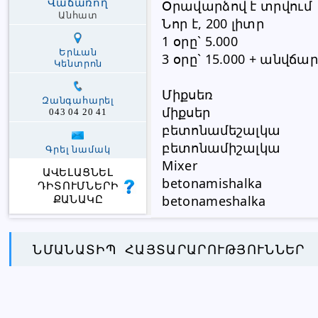
Վաճառող
Օրավարձով է տրվում
Անհատ
Նոր է, 200 լիտր
1 օրը` 5.000
Երևան
3 օրը` 15.000 + անվճ
Կենտրոն
Միքսեռ
Զանգահարել
միքսեր 
043 04 20 41
բետոնամեշալկա 
բետոնամիշալկա
Գրել նամակ
Mixer 
ԱՎԵԼԱՑՆԵԼ
betonamishalka 
ԴԻՏՈՒՄՆԵՐԻ
betonameshalka
ՔԱՆԱԿԸ
ՆՄԱՆԱՏԻՊ ՀԱՅՏԱՐԱՐՈՒԹՅՈՒՆՆԵՐ