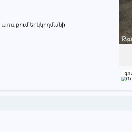
Խնդրում ենք բաժանորդին
տեղեկացնել, որ իր տվյալները
ար առաքում երկկողմանի
վերցրել եք www.RALLY.am կայքից
գո