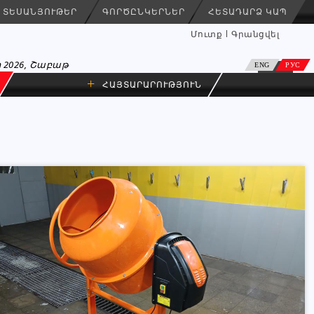
ՏԵՍԱՆՅՈՒԹԵՐ
ԳՈՐԾԸՆԿԵՐՆԵՐ
ՀԵՏԱԴԱՐՁ ԿԱՊ
Մուտք
Գրանցվել
 2026, Շաբաթ
ENG
РУС
+
ՀԱՅՏԱՐԱՐՈՒԹՅՈՒՆ