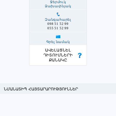
Ջերմուկ
Ձախափնյակ
Զանգահարել
098 51 52 99
055 51 52 99
Գրել նամակ
ԱՎԵԼԱՑՆԵԼ
ԴԻՏՈՒՄՆԵՐԻ
ՔԱՆԱԿԸ
ՆՄԱՆԱՏԻՊ ՀԱՅՏԱՐԱՐՈՒԹՅՈՒՆՆԵՐ