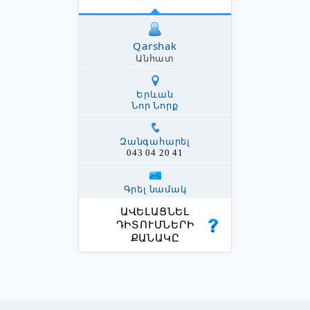
Qarshak
Անհատ
Երևան
Նոր Նորք
Զանգահարել
043 04 20 41
Գրել նամակ
ԱՎԵԼԱՑՆԵԼ
ԴԻՏՈՒՄՆԵՐԻ
ՔԱՆԱԿԸ