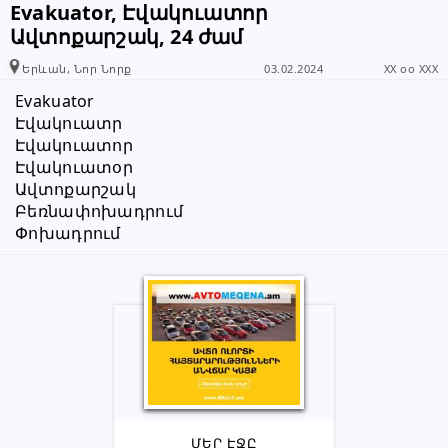
Evakuator, Էվակուատոր
Ավտոքարշակ, 24 ժամ
Երևան, Նոր Նորք
03.02.2024
XX oo XXX
Evakuator
Էվակուատր
Էվակուատոր
Էվակուատօր
Ավտոքարշակ
Բեռնափոխադրում
Փոխադրում
ՄԵՐ ԷՋԸ