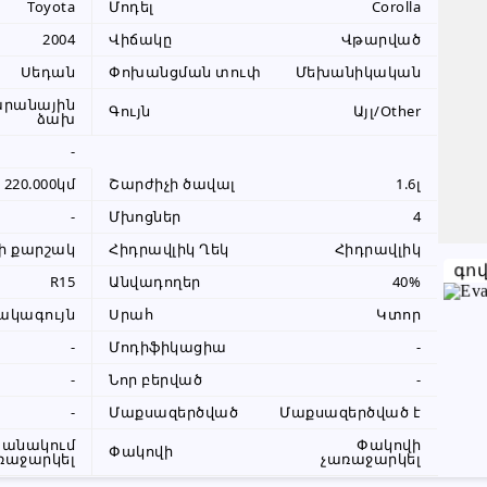
Toyota
Մոդել
Corolla
+374 99 56 59 09
2004
Վիճակը
Վթարված
+374 99 56 59 09
Սեդան
Փոխանցման տուփ
Մեխանիկական
արանային
Գույն
Այլ/Other
ձախ
Խնդրում ենք բաժանորդին
-
տեղեկացնել, որ իր տվյալները
վերցրել եք www.RALLY.am կայքից
220.000կմ
Շարժիչի ծավալ
1.6լ
-
Մխոցներ
4
ի քարշակ
Հիդրավլիկ Ղեկ
Հիդրավլիկ
գո
R15
Անվադողեր
40%
ակագույն
Սրահ
Կտոր
-
Մոդիֆիկացիա
-
-
Նոր բերված
-
-
Մաքսազերծված
Մաքսազերծված է
անակում
Փակովի
Փակովի
ռաջարկել
չառաջարկել