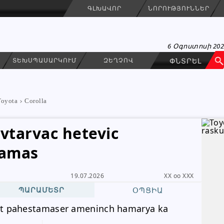
ԳԼԽԱՎՈՐ
ՆՈՐՈՒԹՅՈՒՆՆԵՐ
6 Օգոստոսի 20
ՏԵԽՍՊԱՍԱՐԿՈՒՄ
ԶԵՂՉՈՎ
Toyota
Corolla
 vtarvac hetevic
tamas
ASH
ԳՐԵԼ ՆԱՄԱԿ
19.07.2026
XX oo XXX
Անհատ
ՊԱՐԱՄԵՏՐ
ՕՊՑԻԱ
hit pahestamaser ameninch hamarya ka
099 56 59 09