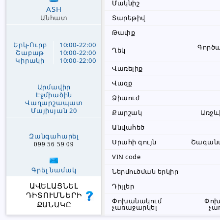
Մակնիշ
ASH
Տարեթիվ
Անհատ
Թափք
Երկ-Ուրբ
10:00-22:00
Գործ
Ղեկ
Շաբաթ
10:00-22:00
Կիրակի
10:00-22:00
Վառելիք
Վազք
Արմավիր
Էջմիածին
Ձիաուժ
Վաղարշապատ
Մայիսյան 20
Քարշակ
Առջև
Անվահեծ
Զանգահարել
Սրահի գույն
Շագան
099 56 59 09
VIN code
Գրել նամակ
Ներմուծման երկիր
Դիլլեր
ԱՎԵԼԱՑՆԵԼ
ԴԻՏՈՒՄՆԵՐԻ
Փոխանակում
Փոխ
ՔԱՆԱԿԸ
չառաջարկել
չա