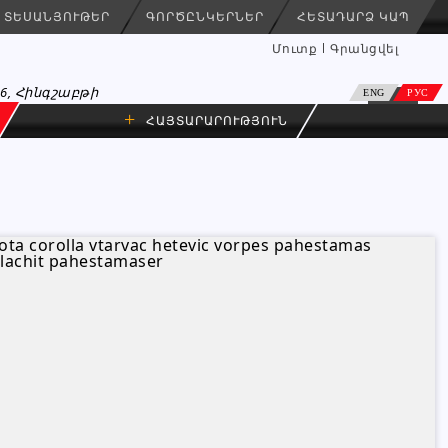
ՏԵՍԱՆՅՈՒԹԵՐ
ԳՈՐԾԸՆԿԵՐՆԵՐ
ՀԵՏԱԴԱՐՁ ԿԱՊ
Մուտք
Գրանցվել
26, Հինգշաբթի
ENG
РУС
+
ՀԱՅՏԱՐԱՐՈՒԹՅՈՒՆ