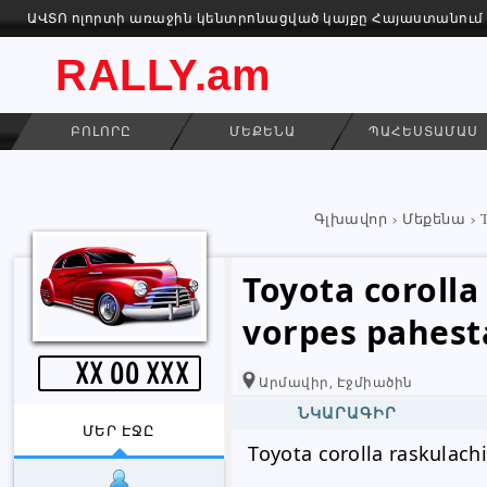
ԱՎՏՈ ոլորտի առաջին կենտրոնացված կայքը Հայաստանում
RALLY.am
ԲՈԼՈՐԸ
ՄԵՔԵՆԱ
ՊԱՀԵՍՏԱՄԱՍ
Գլխավոր
Մեքենա
Toyota corolla
vorpes pahes
XX oo XXX
Արմավիր, Էջմիածին
ՆԿԱՐԱԳԻՐ
ՄԵՐ ԷՋԸ
Toyota corolla raskulac