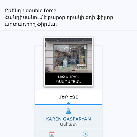
Բռենդը double force
Հանդիսանում է բարձր որակի օդի ֆիլտր 
արտադրող ֆիրմա։
Ա/Ձ ԿԱՐԵՆ
ԳԱՍՊԱՐՅԱՆ
ՄԵՐ ԷՋԸ
KAREN GASPARYAN
Անհատ