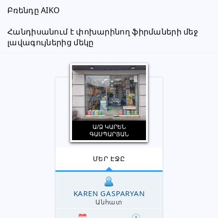
Բռենդը AIKO
Հանդիսանում է փոխարինող ֆիրմաների մեջ 
լավագույներից մեկը
Ա/Ձ ԿԱՐԵՆ
ԳԱՍՊԱՐՅԱՆ
ՄԵՐ ԷՋԸ
KAREN GASPARYAN
Անհատ