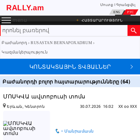
Մուտք
Գրանցվել
RALLY.am
ENG
РУС
menu
+
ՀԱՅՏԱՐԱՐՈՒԹՅՈՒՆ
Բաժանորդ
RUSASTAN BERNAPOXADRUM
Կազմակերպություն
ԿՈՆՏԱԿՏԱՅԻՆ ՏՎՅԱԼՆԵՐ
RUSASTAN BERNAPOXADRUM
ԳՐԵԼ ՆԱՄԱԿ
Բաժանորդի բոլոր հայտարարությունները (64)
Կազմակերպություն
ՄՈՍԿՎԱ ավտոբուսի տոմս
077 61 13 24
Երևան, Կենտրոն
30.07.2026 16:02
XX oo XXX
+374 77 61 13 24
+374 77 61 13 24
+ Մանրամասն