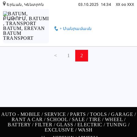
Երևան, Կենտրոն
03.10.2025 14:34
XX oo XXX
+ Մանրամասն
<
1
2
AUTO -
MOBILE /
SERVICE /
PARTS /
TOOLS /
GARAGE /
RANT A CAR /
SCHOOL /
SALE /
TIRE /
WHEEL /
BATTERY /
FILTER /
GLASS /
ELECTRIC /
TUNING /
EXCLUSIVE /
WASH