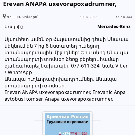
Erevan ANAPA uxevorapoxadrumner,
տեղեկացնել, որ իր տվյալները
վերցրել եք www.RALLY.am կայքից
Երևան, Կենտրոն
30.07.2026
XX oo XXX
Մակնիշ
Mercedes-Benz
Այսուհետ ամեն օր Հայաստանից դեպի Անապա 
մեկնում են 7 ից 8 նստատեղ ունեցող 
տրանսպորտային միջոցներ: Երևանից Անապա 
տրանսպորտի տոմսեր ձեռք բերելու համար 
զանգահարել նախապես 077-611-324  նաև Viber 
/ WhatsApp
Անապա ուղևորափոխադրումներ, Անապա 
տրանսպորտի տոմսեր:
Erevan ANAPA uxevorapoxadrumner, Erevanic Anpa 
avtobusi tomser, Anapa uxevorapoxadrumner,