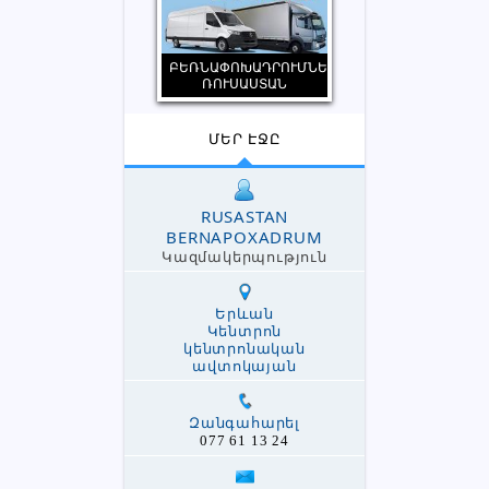
ԲԵՌՆԱՓՈԽԱԴՐՈՒՄՆԵՐ
ՌՈՒՍԱՍՏԱՆ
ՄԵՐ ԷՋԸ
RUSASTAN
BERNAPOXADRUM
Կազմակերպություն
Երևան
Կենտրոն
կենտրոնական
ավտոկայան
Զանգահարել
077 61 13 24