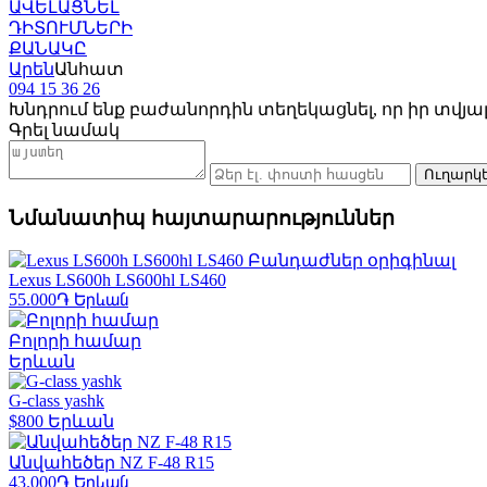
ԱՎԵԼԱՑՆԵԼ
ԴԻՏՈՒՄՆԵՐԻ
ՔԱՆԱԿԸ
Արեն
Անհատ
094 15 36 26
Խնդրում ենք բաժանորդին տեղեկացնել, որ իր տվյալն
Գրել նամակ
Նմանատիպ հայտարարություններ
Lexus LS600h LS600hl LS460
55.000֏
Երևան
Բոլորի համար
Երևան
G-class yashk
$800
Երևան
Անվահեծեր NZ F-48 R15
43.000֏
Երևան