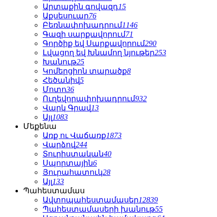
Արտաքին գովազդ
15
Աքսեսուար
76
Բեռնափոխադրում
1146
Գազի սարքավորում
71
Գործիք եվ Սարքավորում
290
Լվացող եվ Խնամող նյութեր
253
Խանութ
25
Կոմերցիոն տարածք
8
Հեծանիվ
5
Մոտո
36
Ուղեվորափոխադրում
932
Վարկ Գրավ
13
Այլ
1083
Մեքենա
Առք ու Վաճառք
1873
Վարձով
244
Տուրիստական
40
Սպորտային
6
Յուրահատուկ
28
Այլ
133
Պահեստամաս
Ավտոպահեստամասեր
12839
Պահեստամասերի խանութ
55