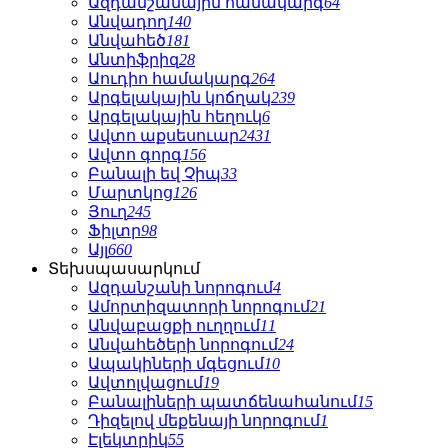
Ազդանշանային համակարգ
64
Անվադող
140
Անվահեծ
181
Անտիֆրիզ
28
Աուդիո համակարգ
264
Արգելակային կոճղակ
239
Արգելակային հեղուկ
6
Ավտո աքսեսուար
2431
Ավտո գորգ
156
Բանալի եվ Չիպ
33
Մարտկոց
126
Յուղ
245
Ֆիլտր
98
Այլ
660
Տեխսպասարկում
Ազդանշանի նորոգում
4
Ամորտիզատորի նորոգում
21
Անվաբացքի ուղղում
11
Անվահեծերի նորոգում
24
Ապակիների մգեցում
10
Ավտոլվացում
19
Բանալիների պատճենահանում
15
Դիզելով մեքենայի նորոգում
1
Էլեկտրիկ
55