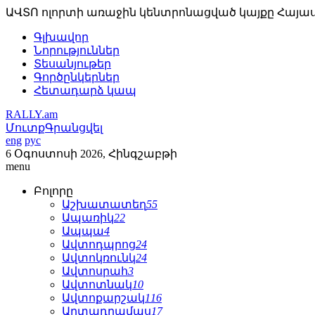
ԱՎՏՈ ոլորտի առաջին կենտրոնացված կայքը Հայա
Գլխավոր
Նորություններ
Տեսանյութեր
Գործընկերներ
Հետադարձ կապ
RALLY.am
Մուտք
Գրանցվել
eng
рус
6 Օգոստոսի 2026, Հինգշաբթի
menu
Բոլորը
Աշխատատեղ
55
Ապառիկ
22
Ապպա
4
Ավտոդպրոց
24
Ավտոկռունկ
24
Ավտոսրահ
3
Ավտոտնակ
10
Ավտոքարշակ
116
Արտադրամաս
17