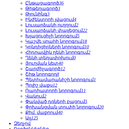
Ընթացագործ
36
Թիթեղագործ
3
Թյունինգ
3
Ինժեկտորի լվացում
4
Լուսարձակի ուղղում
2
Լուսարձակի փայլեցում
22
Խլացուցիչի նորոգում
5
Կաշվե սրահի նորոգում
18
Կոնդիցիոների նորոգում
10
Հիդրավլիկ ղեկի նորոգում
2
Ղեկի տեղափոխում
0
Յուղման կետ
40
Շարժիչագործ
12
Շիթ նորոգող
8
Պետհամարանիշի նորոգում
1
Պոլիշ վաքս
12
Ռադիատորի նորոգում
11
Վակում
2
Փակված դռների բացում
5
Փոխանցման տուփի նորոգում
20
Քիմ. մաքրում
40
Այլ
125
Զեղչով
Գործընկերներ