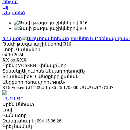
Ֆիլտր
Այլ
Անվահեծ
գովազդ
Թափ թազա յաշիկներով R16
Լոռի, Վանաձոր
04.10.2024
XX oo XXX
Բրենդ
VOSSEN
Վիճակը
Նոր
Տեսակը
Ալյումինե
Անվադողերով
Ոչ
Տրամագիծ
R16
Անցքերի քանակ
-
Անցքերի հեռավորություն
-
R16 Vossen ՆՈՐ 094-15-36-26 170.000 ՍԱԱԿԱՐԿԵԼԻ
ՄԵՐ ԷՋԸ
Արեն
Անհատ
Լոռի
Վանաձոր
Զանգահարել
094 15 36 26
Գրել նամակ