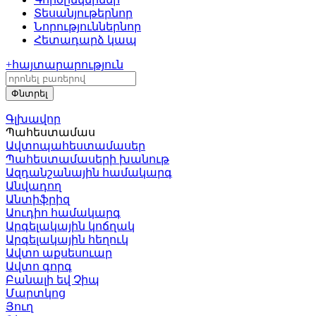
Տեսանյութեր
նոր
Նորություններ
նոր
Հետադարձ կապ
+
հայտարարություն
Գլխավոր
Պահեստամաս
Ավտոպահեստամասեր
Պահեստամասերի խանութ
Ազդանշանային համակարգ
Անվադող
Անտիֆրիզ
Աուդիո համակարգ
Արգելակային կոճղակ
Արգելակային հեղուկ
Ավտո աքսեսուար
Ավտո գորգ
Բանալի եվ Չիպ
Մարտկոց
Յուղ