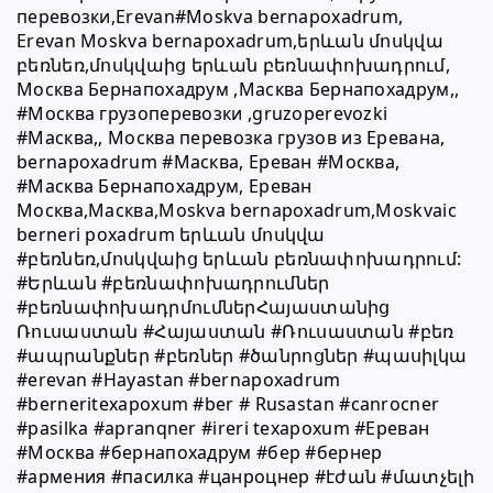
перевозки,Erevan#Moskva bernapoxadrum,
Erevan Moskva bernapoxadrum,երևան մոսկվա 
բեռնեռ,մոսկվաից երևան բեռնափոխադրում,
Москва Бернапохадрум ,Масква Бернапохадрум,, 
#Москва грузоперевозки ,gruzoperevozki 
#Масква,, Москва перевозка грузов из Еревана, 
bernapoxadrum #Масква, Ереван #Москва, 
#Масква Бернапохадрум, Ереван 
Москва,Масква,Moskva bernapoxadrum,Moskvaic 
berneri poxadrum երևան մոսկվա 
#բեռնեռ,մոսկվաից երևան բեռնափոխադրում:
#Երևան #բեռնափոխադրումներ 
#բեռնափոխադրմումներՀայաստանից 
Ռուսաստան #Հայաստան #Ռուսաստան #բեռ 
#ապրանքներ #բեռներ #ծանրոցներ #պասիլկա 
#erevan #Hayastan #bernapoxadrum 
#berneritexapoxum #ber # Rusastan #canrocner 
#pasilka #apranqner #ireri texapoxum #Ереван 
#Москва #бернапохадрум #бер #бернер 
#армения #пасилка #цанроцнер #էժան #մատչելի