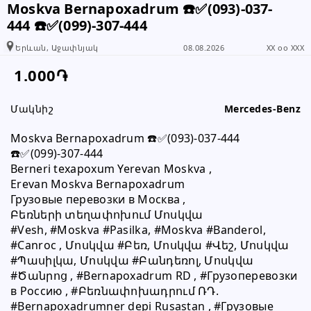
+374 93 03 74 44
Moskva Bernapoxadrum ️☎️✅(093)-037-
444 ☎️✅(099)-307-444
Երևան, Աջափնյակ
08.08.2026
XX oo XXX
Խնդրում ենք բաժանորդին
տեղեկացնել, որ իր տվյալները
1.000֏
վերցրել եք www.RALLY.am կայքից
Մակնիշ
Mercedes-Benz
Moskva Bernapoxadrum ️☎️✅(093)-037-444 
☎️✅(099)-307-444
Berneri texapoxum Yerevan Moskva ,
Erevan Moskva Bernapoxadrum
Грузовые перевозки в Москва ,
Բեռների տեղափոխում Մոսկվա
#Vesh, #Moskva #Pasilka, #Moskva #Banderol, 
#Canroc , Մոսկվա #Բեռ, Մոսկվա #Վեշ, Մոսկվա 
#Պասիլկա, Մոսկվա #Բանդեռոլ, Մոսկվա 
#Ծանրոց , #Bernapoxadrum RD , #Грузоперевозки 
в Россию , #Բեռնափոխադրում ՌԴ. 
#Bernapoxadrumner depi Rusastan , #Грузовые 