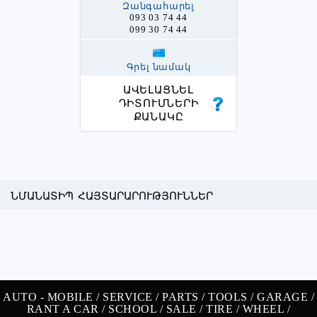
Զանգահարել
093 03 74 44
099 30 74 44
Գրել նամակ
ԱՎԵԼԱՑՆԵԼ
ԴԻՏՈՒՄՆԵՐԻ
ՔԱՆԱԿԸ
ՆՄԱՆԱՏԻՊ ՀԱՅՏԱՐԱՐՈՒԹՅՈՒՆՆԵՐ
AUTO -
MOBILE /
SERVICE /
PARTS /
TOOLS /
GARAGE /
RANT A CAR /
SCHOOL /
SALE /
TIRE /
WHEEL /