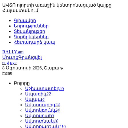
ԱՎՏՈ ոլորտի առաջին կենտրոնացված կայքը
Հայաստանում
Գլխավոր
Նորություններ
Տեսանյութեր
Գործընկերներ
Հետադարձ կապ
RALLY.am
Մուտք
Գրանցվել
eng
рус
8 Օգոստոսի 2026, Շաբաթ
menu
Բոլորը
Աշխատատեղ
55
Ապառիկ
22
Ապպա
4
Ավտոդպրոց
24
Ավտոկռունկ
24
Ավտոսրահ
3
Ավտոտնակ
10
Ավտոքարշակ
116