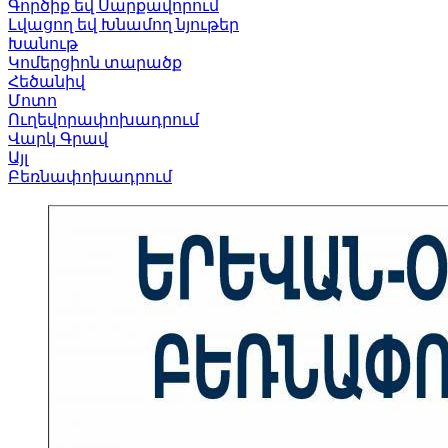
Գործիք եվ Սարքավորում
Լվացող եվ Խնամող նյութեր
Խանութ
Կոմերցիոն տարածք
Հեծանիվ
Մոտո
Ուղեվորափոխադրում
Վարկ Գրավ
Այլ
Բեռնափոխադրում