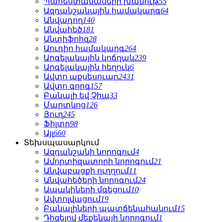
Պահեստամասերի խանութ
55
Ազդանշանային համակարգ
64
Անվադող
140
Անվահեծ
181
Անտիֆրիզ
28
Աուդիո համակարգ
264
Արգելակային կոճղակ
239
Արգելակային հեղուկ
6
Ավտո աքսեսուար
2431
Ավտո գորգ
157
Բանալի եվ Չիպ
33
Մարտկոց
126
Յուղ
245
Ֆիլտր
98
Այլ
660
Տեխսպասարկում
Ազդանշանի նորոգում
4
Ամորտիզատորի նորոգում
21
Անվաբացքի ուղղում
11
Անվահեծերի նորոգում
24
Ապակիների մգեցում
10
Ավտոլվացում
19
Բանալիների պատճենահանում
15
Դիզելով մեքենայի նորոգում
1