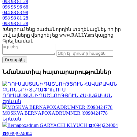
098 98 81 28
096 95 96 66
044 88 83 98
098 98 81 28
098 98 81 28
Խնդրում ենք բաժանորդին տեղեկացնել, որ իր
տվյալները վերցրել եք www.RALLY.am կայքից
Գրել նամակ
Նմանատիպ հայտարարություններ
ՌՈՒՍԱՍՏԱՆԻ ԴԱՇՆՈՒԹՅՈՒՆ ՀԱՎԱՔԱԿԱՆ
Երևան
MOSKVA BERNAPOXADRUMNER ✆098424778
Երևան