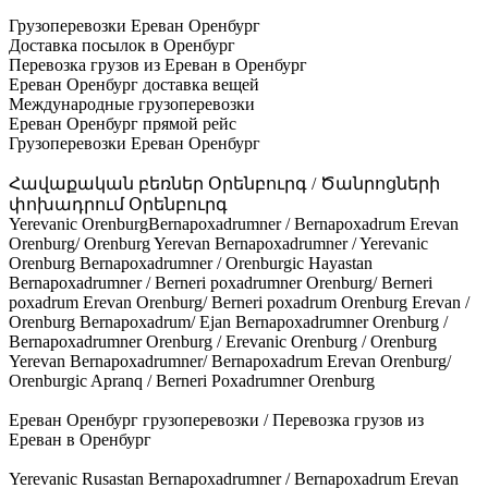
Грузоперевозки Ереван Оренбург
Доставка посылок в Оренбург
Перевозка грузов из Ереван в Оренбург
Ереван Оренбург доставка вещей
Международные грузоперевозки
Ереван Оренбург прямой рейс
Грузоперевозки Ереван Оренбург
Հավաքական բեռներ Օրենբուրգ / Ծանրոցների
փոխադրում Օրենբուրգ
Yerevanic OrenburgBernapoxadrumner / Bernapoxadrum Erevan
Orenburg/ Orenburg Yerevan Bernapoxadrumner / Yerevanic
Orenburg Bernapoxadrumner / Orenburgic Hayastan
Bernapoxadrumner / Berneri poxadrumner Orenburg/ Berneri
poxadrum Erevan Orenburg/ Berneri poxadrum Orenburg Erevan /
Orenburg Bernapoxadrum/ Ejan Bernapoxadrumner Orenburg /
Bernapoxadrumner Orenburg / Erevanic Orenburg / Orenburg
Yerevan Bernapoxadrumner/ Bernapoxadrum Erevan Orenburg/
Orenburgic Apranq / Berneri Poxadrumner Orenburg
Ереван Оренбург грузоперевозки / Перевозка грузов из
Ереван в Оренбург
Yerevanic Rusastan Bernapoxadrumner / Bernapoxadrum Erevan