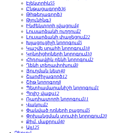
Էլեկտրիկ
55
Ընթացագործ
36
Թիթեղագործ
3
Թյունինգ
3
Ինժեկտորի լվացում
4
Լուսարձակի ուղղում
2
Լուսարձակի փայլեցում
22
Խլացուցիչի նորոգում
5
Կաշվե սրահի նորոգում
18
Կոնդիցիոների նորոգում
10
Հիդրավլիկ ղեկի նորոգում
2
Ղեկի տեղափոխում
0
Յուղման կետ
40
Շարժիչագործ
12
Շիթ նորոգող
8
Պետհամարանիշի նորոգում
1
Պոլիշ վաքս
12
Ռադիատորի նորոգում
11
Վակում
2
Փակված դռների բացում
5
Փոխանցման տուփի նորոգում
20
Քիմ. մաքրում
40
Այլ
125
Զեղչով