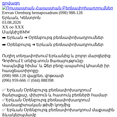
գովազդ
Erevan Orenburg bernapoxadrum (098) 988-128
Երևան, Կենտրոն
03.08.2026
XX oo XXX
Մակնիշ
BMW
➡️ Երևան ➜ Օրենբուրգ բեռնափոխադրումներ
➡️ Օրենբուրգ ➜ Երևան բեռնափոխադրումներ
Ուղիղ տեղափոխում Երևանից և բոլոր մարզերից:
Գործում է տնից-տուն ծառայությունը:
Կապնվեք հիմա՝ և Ձեր բեռը ապահով կհասնի իր
հասցեատիրոջը։
(098) 988-128 վայբեռ, վոթսափ
(096) 959-666 /// (044) 888398
✅ Երևան Օրենբուրգ բեռնափոխադրում`
ծանրաքաշ, փխրուն և հատուկ բեռների համար
✅Երևան Օրենբուրգ բեռնափոխադրում
մասնագիտական թիմի կողմից
✅ Երևան Օրենբուրգ բեռնափոխադրում մաքսային
ձևակերպմամբ