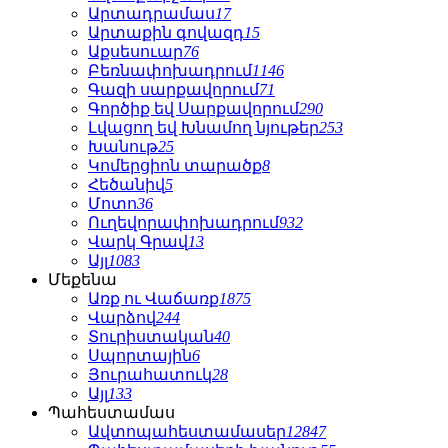
Արտադրամաս
17
Արտաքին գովազդ
15
Աքսեսուար
76
Բեռնափոխադրում
1146
Գազի սարքավորում
71
Գործիք եվ Սարքավորում
290
Լվացող եվ Խնամող նյութեր
253
Խանութ
25
Կոմերցիոն տարածք
8
Հեծանիվ
5
Մոտո
36
Ուղեվորափոխադրում
932
Վարկ Գրավ
13
Այլ
1083
Մեքենա
Առք ու Վաճառք
1875
Վարձով
244
Տուրիստական
40
Սպորտային
6
Յուրահատուկ
28
Այլ
133
Պահեստամաս
Ավտոպահեստամասեր
12847