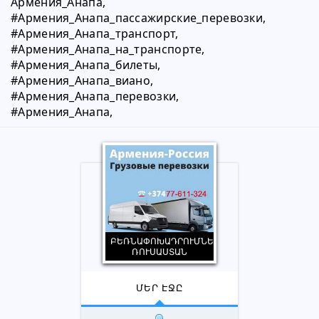
Армения_Анапа,
#Армения_Анапа_пассажирские_перевозки,
#Армения_Анапа_транспорт,
#Армения_Анапа_на_транспорте,
#Армения_Анапа_билеты,
#Армения_Анапа_виано,
#Армения_Анапа_перевозки,
#Армения_Анапа,
ԲԵՌՆԱՓՈԽԱԴՐՈՒՄՆԵՐ
ՌՈՒՍԱՍՏԱՆ
ՄԵՐ ԷՋԸ