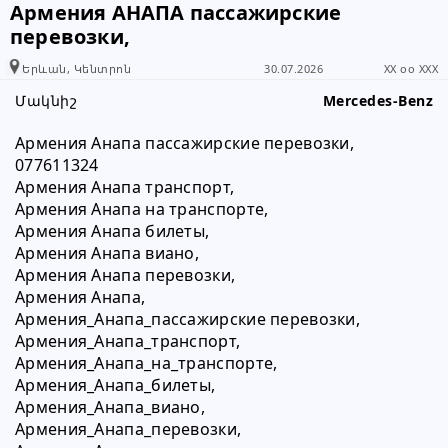
Армения АНАПА пассажирские
տեղեկացնել, որ իր տվյալները
перевозки,
վերցրել եք www.RALLY.am կայքից
Երևան, Կենտրոն
30.07.2026
XX oo XXX
Մակնիշ
Mercedes-Benz
Армения Анапа пассажирские перевозки,
077611324
Армения Анапа транспорт,
Армения Анапа на транспорте,
Армения Анапа билеты,
Армения Анапа виано,
Армения Анапа перевозки,
Армения Анапа,
Армения_Анапа_пассажирские перевозки,
Армения_Анапа_транспорт,
Армения_Анапа_на_транспорте,
Армения_Анапа_билеты,
Армения_Анапа_виано,
Армения_Анапа_перевозки,