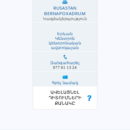
RUSASTAN
BERNAPOXADRUM
Կազմակերպություն
Երևան
Կենտրոն
կենտրոնական
ավտոկայան
Զանգահարել
077 61 13 24
Գրել նամակ
ԱՎԵԼԱՑՆԵԼ
ԴԻՏՈՒՄՆԵՐԻ
ՔԱՆԱԿԸ