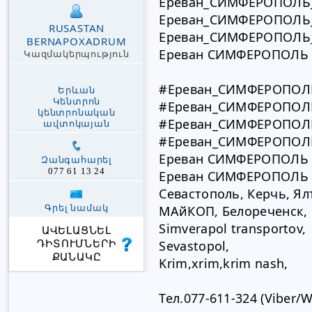
Ереван_СИМФЕРОПОЛЬ_
Ереван_СИМФЕРОПОЛЬ_
RUSASTAN
Ереван_СИМФЕРОПОЛЬ_
BERNAPOXADRUM
Ереван СИМФЕРОПОЛЬ 
Կազմակերպություն
#Ереван_СИМФЕРОПОЛ
Երևան
Կենտրոն
#Ереван_СИМФЕРОПОЛЬ
կենտրոնական
#Ереван_СИМФЕРОПОЛЬ
ավտոկայան
#Ереван_СИМФЕРОПОЛЬ
Ереван СИМФЕРОПОЛЬ 
Զանգահարել
077 61 13 24
Ереван СИМФЕРОПОЛЬ 
Севастополь, Керчь, Ял
Գրել նամակ
МАйКОП, Белореченск,
Simverapol transportov,
ԱՎԵԼԱՑՆԵԼ
Sevastopol,
ԴԻՏՈՒՄՆԵՐԻ
ՔԱՆԱԿԸ
Krim,xrim,krim nash,
Тел.077-611-324 (Viber/