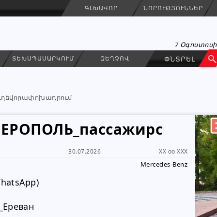
ԳԼԽԱՎՈՐ
ՆՈՐՈՒԹՅՈՒՆՆԵՐ
7 Օգոստոսի
ՏԵԽՍՊԱՍԱՐԿՈՒՄ
ԶԵՂՉՈՎ
ւղեվորափոխադրում
ЕРОПОЛЬ_пассажирские_пе
30.07.2026
XX oo XXX
Mercedes-Benz
RUSASTAN BERNAPOXADRUM
ԳՐԵԼ ՆԱՄԱԿ
Կազմակերպություն
WhatsApp)
077 61 13 24
_Ереван