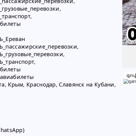
пассажирские_перевозки,
+374 77 61 13 24
грузовые_перевозки,
транспорт,
+374 77 61 13 24
билеты
Խնդրում ենք բաժանորդին
Ь_Ереван
տեղեկացնել, որ իր տվյալները
_пассажирские_перевозки,
վերցրել եք www.RALLY.am կայքից
_грузовые_перевозки,
_транспорт,
билеты
գո
авиабилеты
та, Крым, Краснодар, Славянск на Кубани, 
WhatsApp)