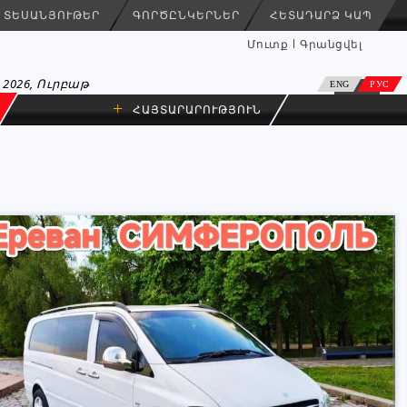
ՏԵՍԱՆՅՈՒԹԵՐ
ԳՈՐԾԸՆԿԵՐՆԵՐ
ՀԵՏԱԴԱՐՁ ԿԱՊ
Մուտք
Գրանցվել
 2026, Ուրբաթ
ENG
РУС
+
ՀԱՅՏԱՐԱՐՈՒԹՅՈՒՆ
ревозки,