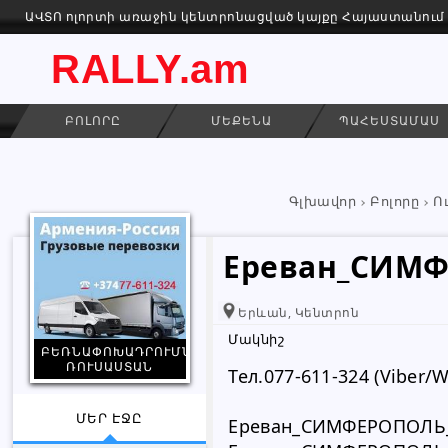
ԱՎՏՈ ոլորտի առաջին կենտրոնացված կայքը Հայաստանում
RALLY.am
ԲՈԼՈՐԸ
ՄԵՔԵՆԱ
ՊԱՀԵՍՏԱՄԱՍ
Գլխավոր
Բոլորը
Ո
Ереван_СИМФ
Երևան, Կենտրոն
Մակնիշ
ԲԵՌՆԱՓՈԽԱԴՐՈՒՄՆԵՐ
ՌՈՒՍԱՍՏԱՆ
Тел.077-611-324 (Viber/
ՄԵՐ ԷՋԸ
Ереван_СИМФЕРОПОЛЬ