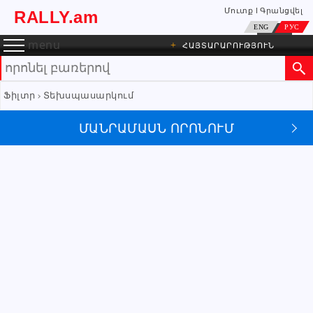
Մուտք
Գրանցվել
RALLY.am
ENG
РУС
menu
+
ՀԱՅՏԱՐԱՐՈՒԹՅՈՒՆ
Ֆիլտր
Տեխսպասարկում
ՄԱՆՐԱՄԱՍՆ ՈՐՈՆՈՒՄ