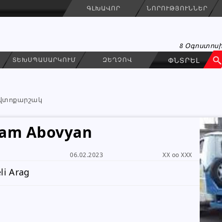
ԳԼԽԱՎՈՐ
ՆՈՐՈՒԹՅՈՒՆՆԵՐ
8 Օգոստոսի
ՏԵԽՍՊԱՍԱՐԿՈՒՄ
ԶԵՂՉՈՎ
վտոքարշակ
jam Abovyan
06.02.2023
XX oo XXX
Aro
ԳՐԵԼ ՆԱՄԱԿ
li Arag
Անհատ
091 95 79 95