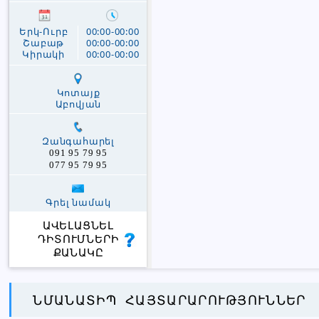
Երկ-Ուրբ
00:00-00:00
Շաբաթ
00:00-00:00
Կիրակի
00:00-00:00
Կոտայք
Աբովյան
Զանգահարել
091 95 79 95
077 95 79 95
Գրել նամակ
ԱՎԵԼԱՑՆԵԼ
ԴԻՏՈՒՄՆԵՐԻ
ՔԱՆԱԿԸ
ՆՄԱՆԱՏԻՊ ՀԱՅՏԱՐԱՐՈՒԹՅՈՒՆՆԵՐ