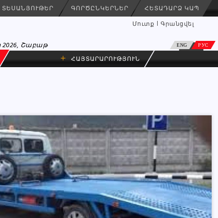
ՏԵՍԱՆՅՈՒԹԵՐ
ԳՈՐԾԸՆԿԵՐՆԵՐ
ՀԵՏԱԴԱՐՁ ԿԱՊ
Մուտք
Գրանցվել
 2026, Շաբաթ
ENG
РУС
+
ՀԱՅՏԱՐԱՐՈՒԹՅՈՒՆ