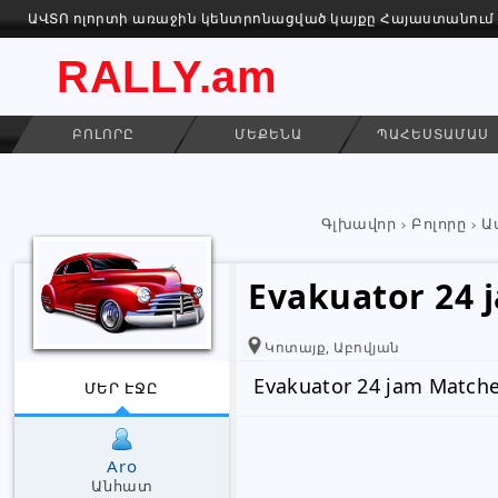
ԱՎՏՈ ոլորտի առաջին կենտրոնացված կայքը Հայաստանում
RALLY.am
ԲՈԼՈՐԸ
ՄԵՔԵՆԱ
ՊԱՀԵՍՏԱՄԱՍ
Գլխավոր
Բոլորը
Ա
Evakuator 24 
Կոտայք, Աբովյան
Evakuator 24 jam Matche
ՄԵՐ ԷՋԸ
Aro
Անհատ