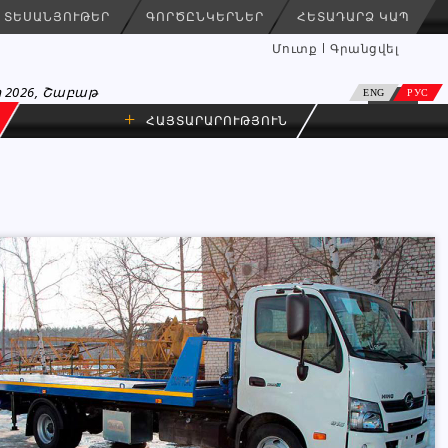
ՏԵՍԱՆՅՈՒԹԵՐ
ԳՈՐԾԸՆԿԵՐՆԵՐ
ՀԵՏԱԴԱՐՁ ԿԱՊ
Մուտք
Գրանցվել
 2026, Շաբաթ
ENG
РУС
+
ՀԱՅՏԱՐԱՐՈՒԹՅՈՒՆ