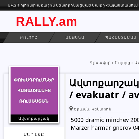
ԱՎՏՈ ոլորտի առաջին կենտրոնացված կայքը Հայաստանում
RALLY.am
ԲՈԼՈՐԸ
ՄԵՔԵՆԱ
ՊԱՀԵՍՏԱՄԱՍ
Գլխավոր
Բոլորը
Ա
Ավտոքարշակ 
/ evakuatr / 
Երևան, Կենտրոն
Ավտոքարշակ
5000 dramic minchev 20
Marzer harmar gnerov 04
ՄԵՐ ԷՋԸ