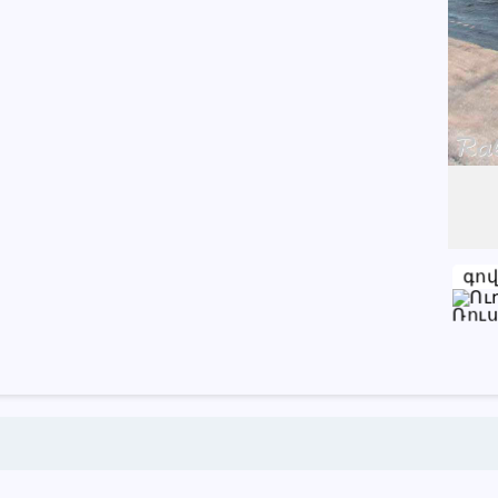
Խնդրում ենք բաժանորդին
տեղեկացնել, որ իր տվյալները
վերցրել եք www.RALLY.am կայքից
գո