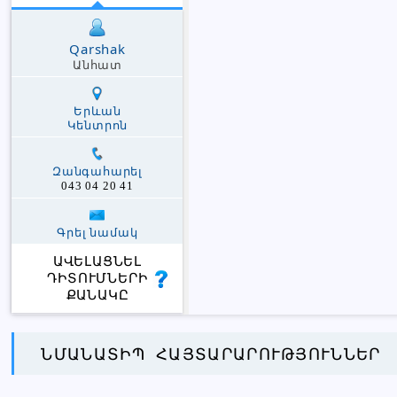
Qarshak
Անհատ
Երևան
Կենտրոն
Զանգահարել
043 04 20 41
Գրել նամակ
ԱՎԵԼԱՑՆԵԼ
ԴԻՏՈՒՄՆԵՐԻ
ՔԱՆԱԿԸ
ՆՄԱՆԱՏԻՊ ՀԱՅՏԱՐԱՐՈՒԹՅՈՒՆՆԵՐ