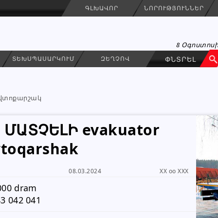
ԳԼԽԱՎՈՐ
ՆՈՐՈՒԹՅՈՒՆՆԵՐ
8 Օգոստոսի
ՏԵԽՍՊԱՍԱՐԿՈՒՄ
ԶԵՂՉՈՎ
վտոքարշակ
ՄԱՏՉԵԼԻ evakuator
avtoqarshak
Qarshak
ԳՐԵԼ ՆԱՄԱԿ
08.03.2024
XX oo XXX
Անհատ
000 dram
3 042 041
043 04 20 41