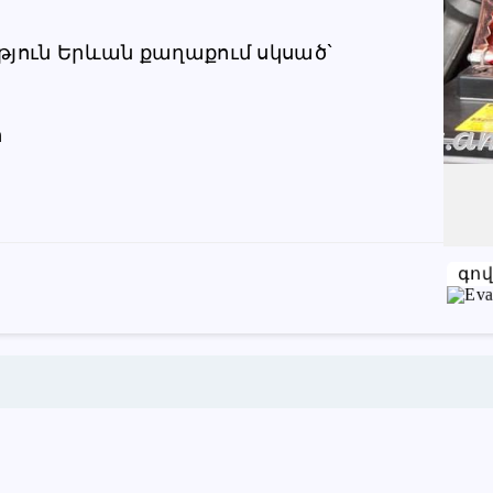
Խնդրում ենք բաժանորդին
թյուն Երևան քաղաքում սկսած` 
տեղեկացնել, որ իր տվյալները
վերցրել եք www.RALLY.am կայքից
ի
գո