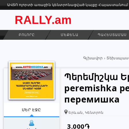
ԱՎՏՈ ոլորտի առաջին կենտրոնացված կայքը Հայաստանում
RALLY.am
ԲՈԼՈՐԸ
ՄԵՔԵՆԱ
ՊԱՀԵՍՏԱՄԱՍ
Գլխավոր
Տեխսպաս
Պերեմիշկա Ե
peremishka p
перемишка
ՄԵՐ ԷՋԸ
Երևան, Կենտրոն
3.000֏