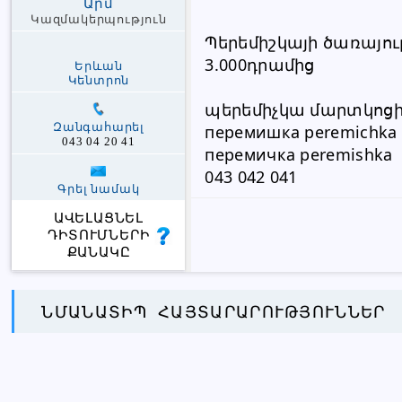
Արմ
Կազմակերպություն
Պերեմիշկայի ծառայու
3.000դրամից
Երևան
Կենտրոն
պերեմիչկա մարտկոց
Զանգահարել
перемишка peremichka
043 04 20 41
перемичка peremishka
043 042 041
Գրել նամակ
ԱՎԵԼԱՑՆԵԼ
ԴԻՏՈՒՄՆԵՐԻ
ՔԱՆԱԿԸ
ՆՄԱՆԱՏԻՊ ՀԱՅՏԱՐԱՐՈՒԹՅՈՒՆՆԵՐ