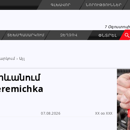
ԳԼԽԱՎՈՐ
ՆՈՐՈՒԹՅՈՒՆՆԵՐ
7 Օգոստոսի
ՏԵԽՍՊԱՍԱՐԿՈՒՄ
ԶԵՂՉՈՎ
արկում
Այլ
րևանում
eremichka
Արմ
ԳՐԵԼ ՆԱՄԱԿ
Կազմակերպություն
07.08.2026
XX oo XXX
043 04 20 41