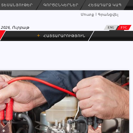
ՏԵՍԱՆՅՈՒԹԵՐ
ԳՈՐԾԸՆԿԵՐՆԵՐ
ՀԵՏԱԴԱՐՁ ԿԱՊ
Մուտք
Գրանցվել
 2026, Ուրբաթ
ENG
РУС
+
ՀԱՅՏԱՐԱՐՈՒԹՅՈՒՆ