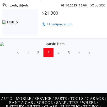
Երևան, Ավան
09.10.2025 15:06
XX oo XXX
$21.300
+ Մանրամասն
<
1
2
3
4
5
>
»
AUTO -
MOBILE /
SERVICE /
PARTS /
TOOLS /
GARAGE /
RANT A CAR /
SCHOOL /
SALE /
TIRE /
WHEEL /
BATTERY /
FILTER /
GLASS /
ELECTRIC /
TUNING /