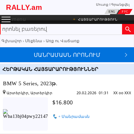
Մուտք
Գրանցվել
RALLY.am
ENG
РУС
menu
+
ՀԱՅՏԱՐԱՐՈՒԹՅՈՒՆ
Գլխավոր
Մեքենա
Առք ու Վաճառք
ՄԱՆՐԱՄԱՍՆ ՈՐՈՆՈՒՄ
ՀԵՐԹԱԿԱՆ ՀԱՅՏԱՐԱՐՈՒԹՅՈՒՆՆԵՐ
BMW 5 Series, 2023թ.
Արտերկիր, Արտերկիր
20.02.2026 01:31
XX oo XXX
$16.800
+ Մանրամասն