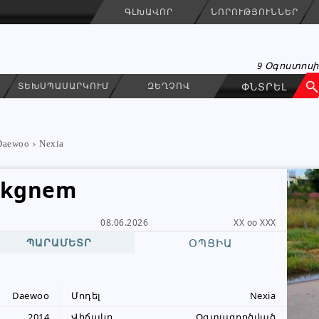
ԳԼԽԱՎՈՐ
ՆՈՐՈՒԹՅՈՒՆՆԵՐ
9 Օգոստոսի
ՏԵԽՍՊԱՍԱՐԿՈՒՄ
ԶԵՂՉՈՎ
Daewoo
Nexia
 kgnem
08.06.2026
XX oo XXX
ՊԱՐԱՄԵՏՐ
Karo
ՕՊՑԻԱ
ԳՐԵԼ ՆԱՄԱԿ
Անհատ
Daewoo
Մոդել
Nexia
098 69 44 44
2014
Վիճակը
Օգտագործված