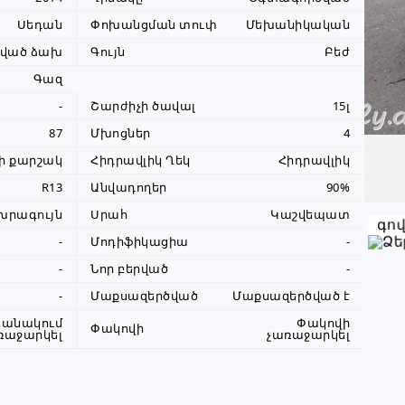
099 38 60 60
Սեդան
Փոխանցման տուփ
Մեխանիկական
+374 98 69 44 44
խված ձախ
Գույն
Բեժ
Գազ
+374 98 69 44 44
-
Շարժիչի ծավալ
15լ
87
Մխոցներ
4
Խնդրում ենք բաժանորդին
ի քարշակ
Հիդրավլիկ Ղեկ
Հիդրավլիկ
տեղեկացնել, որ իր տվյալները
վերցրել եք www.RALLY.am կայքից
R13
Անվադողեր
90%
խրագույն
Սրահ
Կաշվեպատ
գո
-
Մոդիֆիկացիա
-
-
Նոր բերված
-
-
Մաքսազերծված
Մաքսազերծված է
անակում
Փակովի
Փակովի
ռաջարկել
չառաջարկել