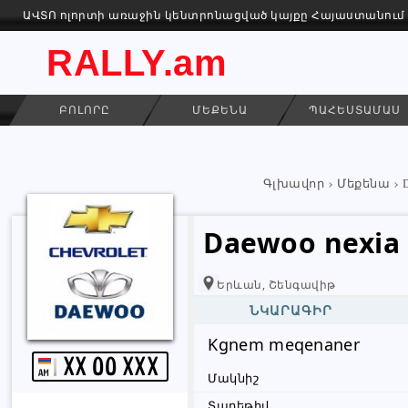
ԱՎՏՈ ոլորտի առաջին կենտրոնացված կայքը Հայաստանում
RALLY.am
ԲՈԼՈՐԸ
ՄԵՔԵՆԱ
ՊԱՀԵՍՏԱՄԱՍ
Գլխավոր
Մեքենա
Daewoo nexia
Երևան, Շենգավիթ
ՆԿԱՐԱԳԻՐ
Kgnem meqenaner 
XX oo XXX
Մակնիշ
Տարեթիվ