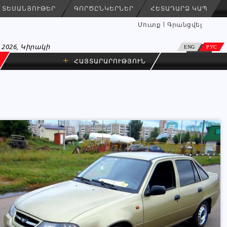
ՏԵՍԱՆՅՈՒԹԵՐ
ԳՈՐԾԸՆԿԵՐՆԵՐ
ՀԵՏԱԴԱՐՁ ԿԱՊ
Մուտք
Գրանցվել
 2026, Կիրակի
ENG
РУС
+
ՀԱՅՏԱՐԱՐՈՒԹՅՈՒՆ