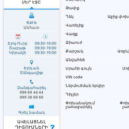
ՄԵՐ ԷՋԸ
Թափք
Ղեկ
Աջից փո
Karo
Վառելիք
Անհատ
Վազք
Ձիաուժ
Երկ-Ուրբ
09:30-19:00
Շաբաթ
09:30-19:00
Քարշակ
Առջև
Կիրակի
09:30-19:00
Անվահեծ
Երևան
Սրահի գույն
Մո
Շենգավիթ
VIN code
Ներմուծման երկիր
Զանգահարել
098 69 44 44
Դիլլեր
099 38 60 60
Փոխանակում
Փոխ
չառաջարկել
չա
Գրել նամակ
ԱՎԵԼԱՑՆԵԼ
ԴԻՏՈՒՄՆԵՐԻ