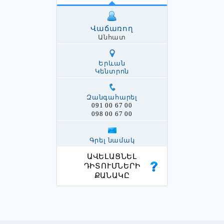
Վաճառող
Անհատ
Երևան
Կենտրոն
Զանգահարել
091 00 67 00
098 00 67 00
Գրել նամակ
ԱՎԵԼԱՑՆԵԼ
ԴԻՏՈՒՄՆԵՐԻ
ՔԱՆԱԿԸ