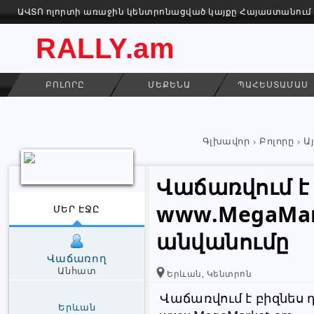
ԱՎՏՈ ոլորտի առաջին կենտրոնացված կայքը Հայաստանում
RALLY.am
ԲՈԼՈՐԸ
ՄԵՔԵՆԱ
ՊԱՀԵՍՏԱՄԱՍ
Գլխավոր
Բոլորը
Այ
Վաճառվում է
www.MegaMar
ՄԵՐ ԷՋԸ
անվանումը
Վաճառող
Անհատ
Երևան, Կենտրոն
Վաճառվում է բիզնես դ
Երևան