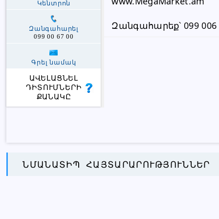
www.MegaMarket.am
Կենտրոն
Զանգահարեք՝ 099 006 
Զանգահարել
099 00 67 00
Գրել նամակ
ԱՎԵԼԱՑՆԵԼ
ԴԻՏՈՒՄՆԵՐԻ
ՔԱՆԱԿԸ
ՆՄԱՆԱՏԻՊ ՀԱՅՏԱՐԱՐՈՒԹՅՈՒՆՆԵՐ