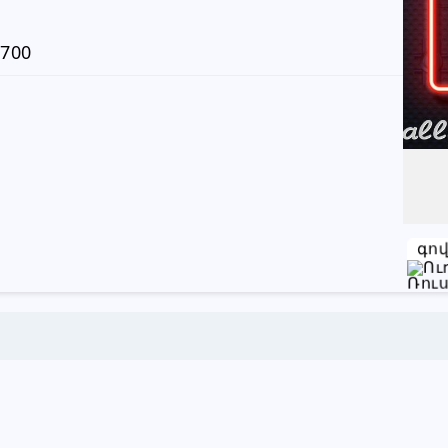
Խնդրում ենք բաժանորդին
700
տեղեկացնել, որ իր տվյալները
վերցրել եք www.RALLY.am կայքից
գո