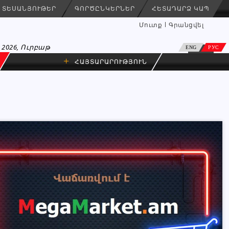
ՏԵՍԱՆՅՈՒԹԵՐ
ԳՈՐԾԸՆԿԵՐՆԵՐ
ՀԵՏԱԴԱՐՁ ԿԱՊ
Մուտք
Գրանցվել
 2026, Ուրբաթ
ENG
РУС
+
ՀԱՅՏԱՐԱՐՈՒԹՅՈՒՆ