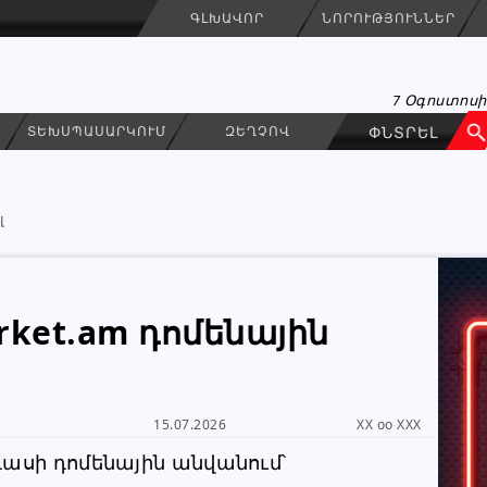
ԳԼԽԱՎՈՐ
ՆՈՐՈՒԹՅՈՒՆՆԵՐ
7 Օգոստոսի
ՏԵԽՍՊԱՍԱՐԿՈՒՄ
ԶԵՂՉՈՎ
լ
ket.am դոմենային
Վաճառող
ԳՐԵԼ ՆԱՄԱԿ
Անհատ
15.07.2026
XX oo XXX
099 00 67 00
ասի դոմենային անվանում՝ 