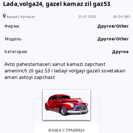
Lada,volga24, gazel kamaz zil gaz53
Арарат, Арташат
25.01.2020
85 DU 885
Фирма
Другое/Other
Модель
Другое/Other
Категория
Другое
Avto pahestamaseri xanut kamazi zapchast 
ameninch zli gaz 53 i ladayi volgayi gazeli sovetakan 
amen avtoyi zapchast
НАША СТРАНИЦА