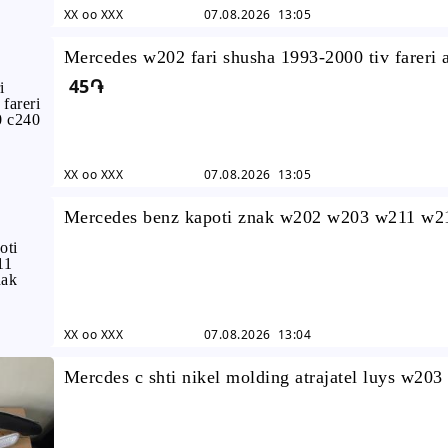
XX oo XXX
07.08.2026 13:05
Mercedes w202 fari shusha 1993-2000 tiv fareri 
45֏
c200 c230 c240 c280 ...
XX oo XXX
07.08.2026 13:05
Mercedes benz kapoti znak w202 w203 w211 w
kapoti znak emblem
XX oo XXX
07.08.2026 13:04
Mercdes c shti nikel molding atrajatel luys w203
setka c200 c180 c240 ...