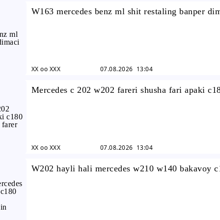
W163 mercedes benz ml shit restaling banper di
XX oo XXX
07.08.2026 13:04
Mercedes c 202 w202 fareri shusha fari apaki c1
c230 c240 c280 farer
XX oo XXX
07.08.2026 13:04
W202 hayli hali mercedes w210 w140 bakavoy c
c230 c240 hayli mercedes ...