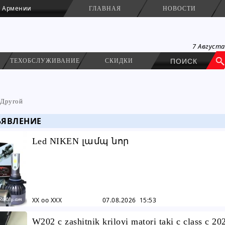
в Армении
ГЛАВНАЯ
НОВОСТИ
7 Август
ТЕХОБСЛУЖИВАНИЕ
СКИДКИ
Другой
ЬЯВЛЕНИЕ
Led NIKEN լամպ նոր
XX oo XXX
07.08.2026 15:53
W202 c zashitnik kriloyi matori taki c class c 20