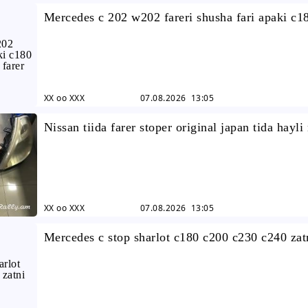
Mercedes c 202 w202 fareri shusha fari apaki c1
c230 c240 c280 farer
XX oo XXX
07.08.2026 13:05
Nissan tiida farer stoper original japan tida hayli
stop far
XX oo XXX
07.08.2026 13:05
Mercedes c stop sharlot c180 c200 c230 c240 zat