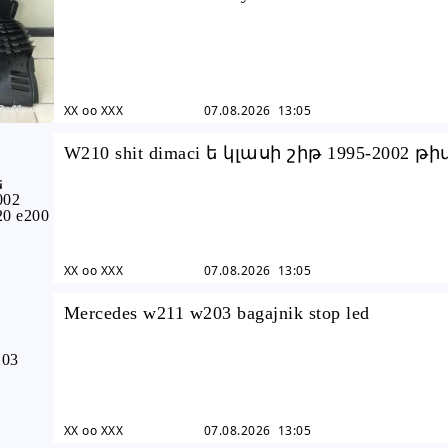
c200 c230 c240 ...
XX oo XXX
07.08.2026 13:05
W210 shit dimaci ե կլասի շիթ 1995-2002 թի
բանպեռe e320 e200 e230 e240 shit
XX oo XXX
07.08.2026 13:05
Mercedes w211 w203 bagajnik stop led
XX oo XXX
07.08.2026 13:05